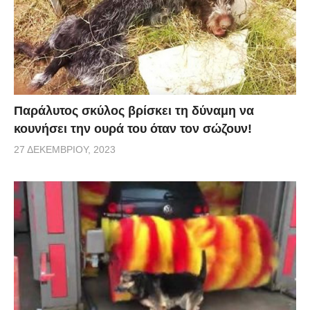
μέσα για να τραβήξει τα χαρτομάντιλα, αλλά δεν
μπορούσε να το βγάλει εύκολα από εκεί. Ο
πραγματικός ένοχος είχε τελικά προδοθεί.
via
Παράλυτος σκύλος βρίσκει τη δύναμη να
κουνήσει την ουρά του όταν τον σώζουν!
27 ΔΕΚΕΜΒΡΊΟΥ, 2023