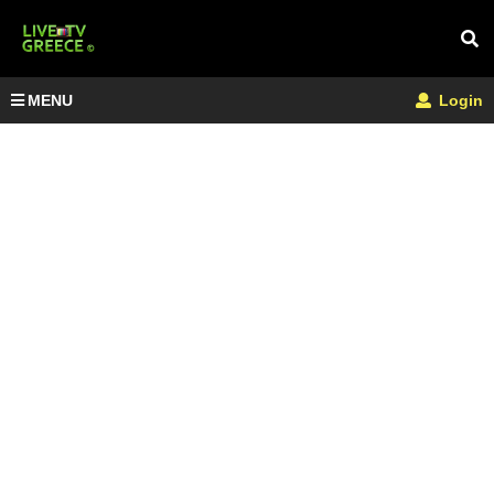
MENU
Login