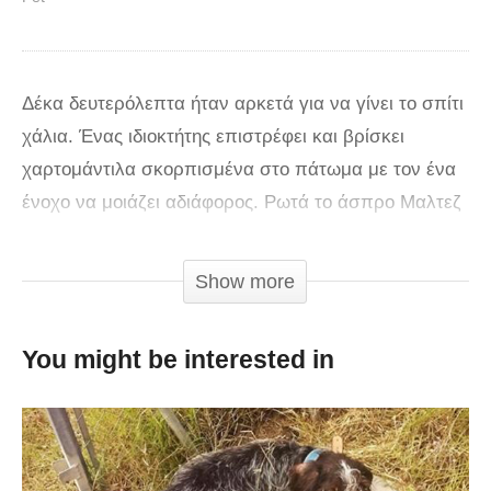
Δέκα δευτερόλεπτα ήταν αρκετά για να γίνει το σπίτι
χάλια. Ένας ιδιοκτήτης επιστρέφει και βρίσκει
χαρτομάντιλα σκορπισμένα στο πάτωμα με τον ένα
ένοχο να μοιάζει αδιάφορος. Ρωτά το άσπρο Μαλτεζ
σκυλάκι του ποιός το έκανε, αλλά εκείνο δεν τολμά
καν να τον κοιτάξει. Τότε στρέφει την κάμερα στο
Show more
άλλο του τετράποδο.
You might be interested in
Ένα άλλο μικρό άσπρο σκυλί τριγυρνά με ένα άδειο
κουτί από χαρτομάντιλα στο κεφάλι. Το κολάρο της
Kacy, όπως ονομάζεται το σκυλί, κατάφερε να
χωρέσει στο κουτί την ώρα που έβαζε το κεφάλι της