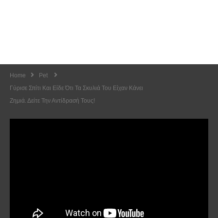
Home
Pet
Γύρισε Σπίτι Και Είδε Ότι Τα Σκυλιά Του Είχαν Κάνει
Ζημιά. Δείτε Την Αντίδρασή Τους!