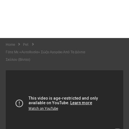
Home
Pet
Γάτα Με «αυτοθυσία» Σώζει Αγοράκι Από Τα Δόντια
Σκύλου (Βίντεο)