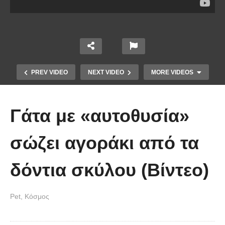
PREV VIDEO
NEXT VIDEO
MORE VIDEOS
Γάτα με «αυτοθυσία»
σώζει αγοράκι από τα
δόντια σκύλου (Βίντεο)
Κοριτσάκι μετέτρεψε τον πολυέλαιο
Pet
Κόσμος
σε κούνια