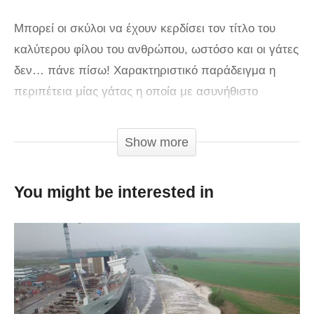
Μπορεί οι σκύλοι να έχουν κερδίσει τον τίτλο του
καλύτερου φίλου του ανθρώπου, ωστόσο και οι γάτες
δεν… πάνε πίσω! Χαρακτηριστικό παράδειγμα η
περιπέτεια μίας γάτας η οποία με ασυνήθιστο
ηρωισμό και αστραπιαία αντανακλαστικά κατάφερε
να σώσει ένα αγοράκι από τα δόντια σκύλου. Το
Show more
περιστατικό συνέβη στο Μπέικερσφιλντ της
Καλιφόρνια. Το κατέγραψαν διαφορετικές κάμερες, οι
You might be interested in
εικόνες από τις οποίες έχουν συντεθεί σε βίντεο που
έχει κάνει το γύρο του κόσμου.
Ο ημίαιμος σκύλος, ηλικίας οκτώ μηνών, επιτέθηκε
από πίσω στο αγοράκι, δαγκώνοντας τον στο πόδι
και προσπαθώντας να τον ρίξει από το ποδήλατο.