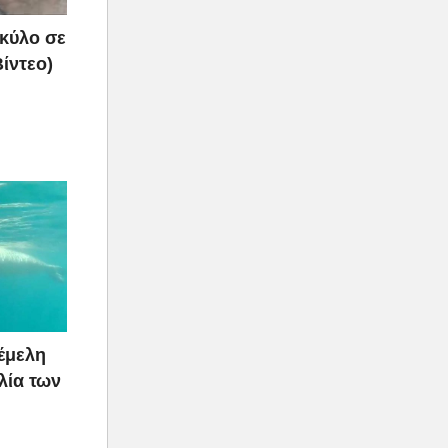
σκύλο σε
ίντεο)
νέμελη
λία των