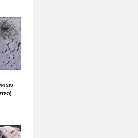
γκιών
ντεο)