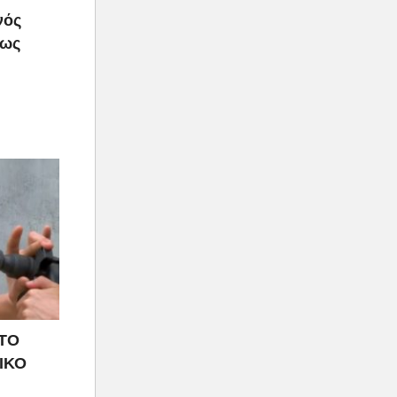
νός
πως
 ΤΟ
ΙΚΟ