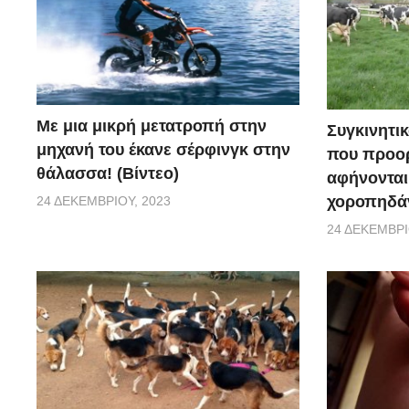
Με μια μικρή μετατροπή στην
Συγκινητικ
μηχανή του έκανε σέρφινγκ στην
που προορ
θάλασσα! (Βίντεο)
αφήνονται
χοροπηδάν
24 ΔΕΚΕΜΒΡΊΟΥ, 2023
24 ΔΕΚΕΜΒΡΊ