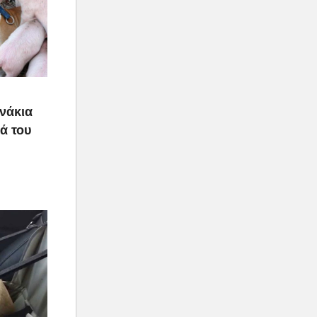
υνάκια
ιά του