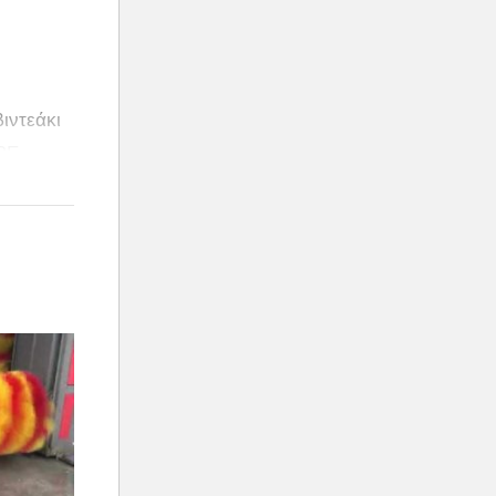
βιντεάκι
RE