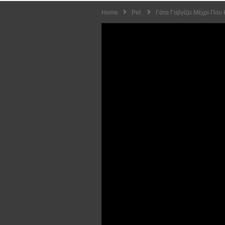
Home
Pet
Γάτα Γαβγίζει Μέχρι Που 