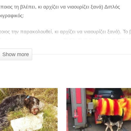
οιος τη βλέπει, κι αρχίζει να νιαουρίζει ξανά) Διπλός
ριγραφικός:
ιος την παρακολουθεί, κι αρχίζει να νιαουρίζει ξανά). Το 
κά σχόλια στο youtube όπως: EVEN THE RUSSIAN CATS A
Show more