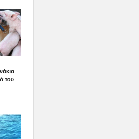
υνάκια
ιά του