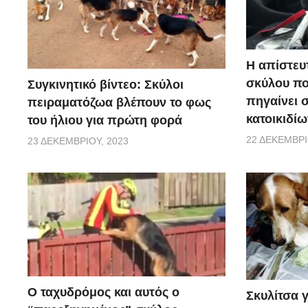
Η απίστευ
σκύλου π
Συγκινητικό βίντεο: Σκύλοι
πηγαίνει 
πειραματόζωα βλέπουν το φως
κατοικιδίω
του ήλιου για πρώτη φορά
22 ΔΕΚΕΜΒΡΊ
23 ΔΕΚΕΜΒΡΊΟΥ, 2023
Ο ταχυδρόμος και αυτός ο
Σκυλίτσα 