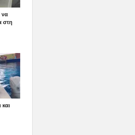
 να
α στη
 και