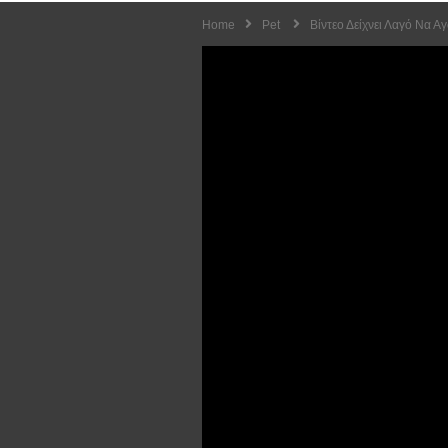
Home
Pet
Βίντεο Δείχνει Λαγό Να Α