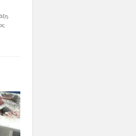
άξη.
ος