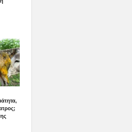
ρη
μάτητα,
ατρος;
της