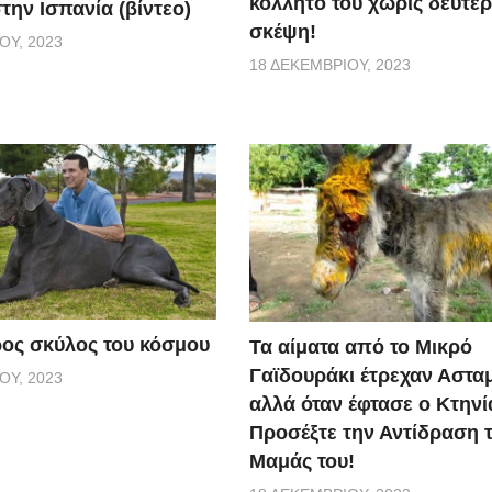
κολλητό του χωρίς δεύτε
την Ισπανία (βίντεο)
σκέψη!
ΟΥ, 2023
18 ΔΕΚΕΜΒΡΊΟΥ, 2023
ος σκύλος του κόσμου
Τα αίματα από το Μικρό
Γαϊδουράκι έτρεχαν Αστα
ΟΥ, 2023
αλλά όταν έφτασε ο Κτηνί
Προσέξτε την Αντίδραση 
Μαμάς του!