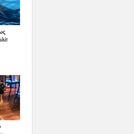
ως
λί!
ν