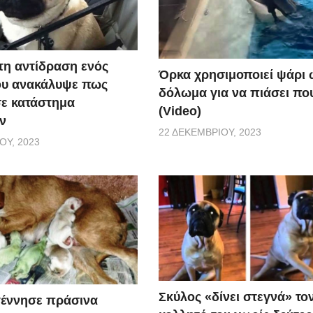
τη αντίδραση ενός
Όρκα χρησιμοποιεί ψάρι 
ου ανακάλυψε πως
δόλωμα για να πιάσει που
σε κατάστημα
(Video)
ν
22 ΔΕΚΕΜΒΡΊΟΥ, 2023
ΟΥ, 2023
Σκύλος «δίνει στεγνά» το
γέννησε πράσινα