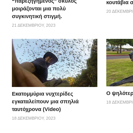
“παρεξηγημένος” σκύλος
κουτάβια σ
μοιράζονται μια πολύ
20 ΔΕΚΕΜΒΡΊ
συγκινητική στιγμή.
21 ΔΕΚΕΜΒΡΊΟΥ, 2023
Ο ψηλότερ
Εκατομμύρια νυχτερίδες
εγκαταλείπουν μια σπηλιά
18 ΔΕΚΕΜΒΡΊ
ταυτόχρονα (Video)
18 ΔΕΚΕΜΒΡΊΟΥ, 2023