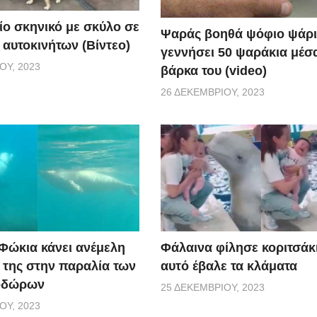
ίο σκηνικό με σκύλο σε
Ψαράς βοηθά ψόφιο ψάρι
 αυτοκινήτων (Βίντεο)
γεννήσει 50 ψαράκια μέσ
ΟΥ, 2023
βάρκα του (video)
26 ΔΕΚΕΜΒΡΊΟΥ, 2023
 Φώκια κάνει ανέμελη
Φάλαινα φίλησε κοριτσάκι
ς της στην παραλία των
αυτό έβαλε τα κλάματα
οδώρων
25 ΔΕΚΕΜΒΡΊΟΥ, 2023
ΟΥ, 2023