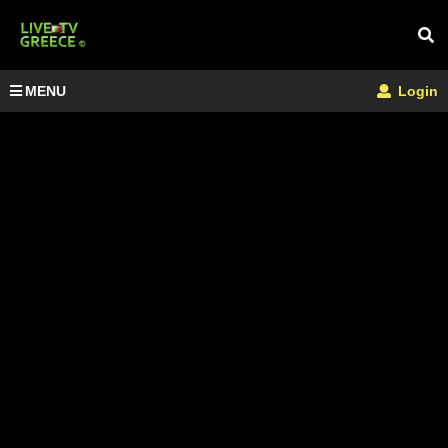
MENU
Login