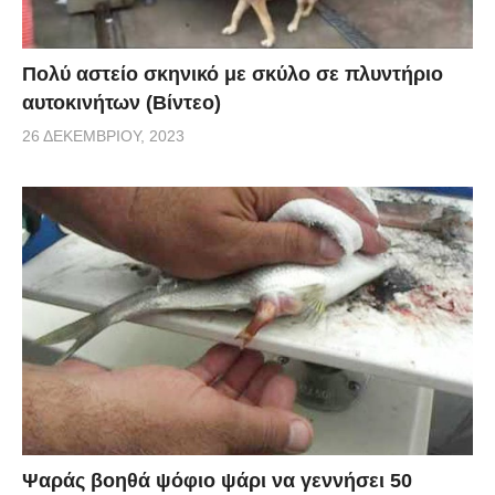
γρήγορα τόσους θαυμαστές. Έχετε ποτέ συναντήσει
κάτι τέτοιο; Θα θέλατε να ιππεύατε ένα τέτοιο άλογο;
Πολύ αστείο σκηνικό με σκύλο σε πλυντήριο
via
αυτοκινήτων (Βίντεο)
26 ΔΕΚΕΜΒΡΊΟΥ, 2023
Ψαράς βοηθά ψόφιο ψάρι να γεννήσει 50