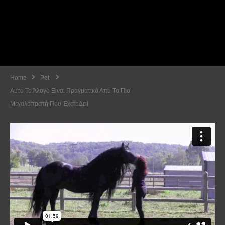
Home
Pet
Αυτό Το Άλογο Είναι Πραγματικά Από Τα Πιο
Μεγαλοπρεπή Που Έχετε Δει!