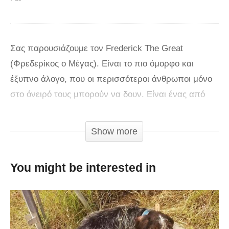
Σας παρουσιάζουμε τον Frederick The Great
(Φρεδερίκος ο Μέγας). Είναι το πιο όμορφο και
έξυπνο άλογο, που οι περισσότεροι άνθρωποι μόνο
στο όνειρό τους μπορούν να δουν. Είναι ένας από
τους πιο φημισμένους επιβήτορες Freisian του
κόσμου, ένα είδος που εξαφανίζεται. Το
Show more
συγκεκριμένο άλογο επιλέχθηκε ειδικά για την
διατήρηση του είδους. Τα τελευταία χρόνια όμως
You might be interested in
απέκτησε και δημοσιότητα κερδίζοντας αρκετούς
θαυμαστές. Δείτε τον Frederick στο παρακάτω βίντεο
που τρέχει αμέριμνος και παίζει με τους
ανθρώπινους φίλους του. Αν και δεν ξέρει να