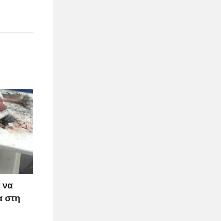
 να
α στη