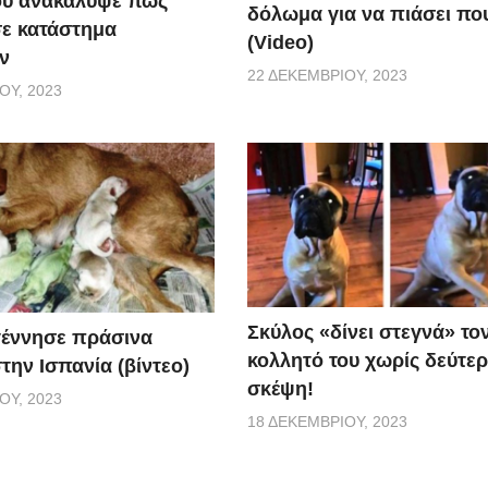
ου ανακάλυψε πως
δόλωμα για να πιάσει που
σε κατάστημα
(Video)
ν
22 ΔΕΚΕΜΒΡΊΟΥ, 2023
ΟΥ, 2023
Σκύλος «δίνει στεγνά» το
γέννησε πράσινα
κολλητό του χωρίς δεύτε
την Ισπανία (βίντεο)
σκέψη!
ΟΥ, 2023
18 ΔΕΚΕΜΒΡΊΟΥ, 2023