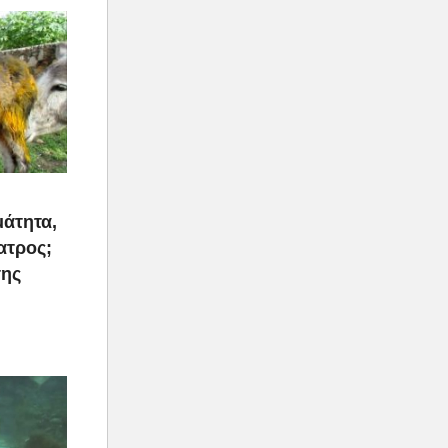
μάτητα,
ατρος;
της