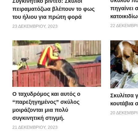
σκύλου π
Συγκινητικό βίντεο: Σκύλοι
πηγαίνει 
πειραματόζωα βλέπουν το φως
κατοικιδίω
του ήλιου για πρώτη φορά
22 ΔΕΚΕΜΒΡΊ
23 ΔΕΚΕΜΒΡΊΟΥ, 2023
Ο ταχυδρόμος και αυτός ο
Σκυλίτσα 
“παρεξηγημένος” σκύλος
κουτάβια σ
μοιράζονται μια πολύ
20 ΔΕΚΕΜΒΡΊ
συγκινητική στιγμή.
21 ΔΕΚΕΜΒΡΊΟΥ, 2023