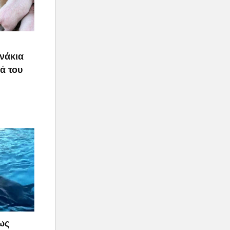
υνάκια
ιά του
ως