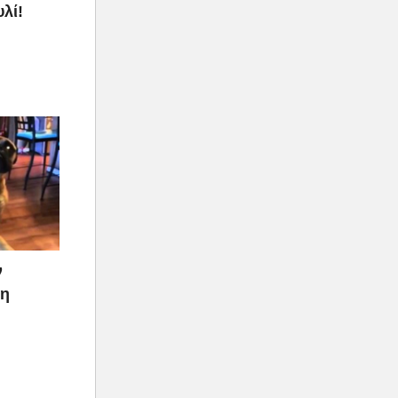
λί!
ν
ρη