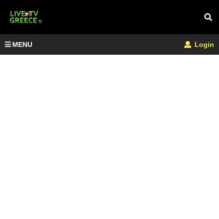
MENU
Login