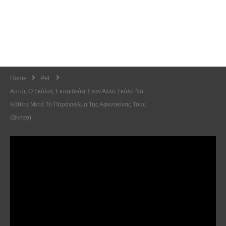
Home
Pet
Αυτός Ο Σκύλος Εκπαιδεύει Έναν Άλλο Σκύλο Να
Κάθετε Μετά Το Παράγγελμα Της Αφεντικίνας Τους
(Βίντεο)