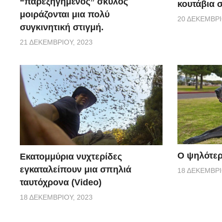
“παρεξηγημένος” σκύλος
κουτάβια σ
μοιράζονται μια πολύ
20 ΔΕΚΕΜΒΡΊ
συγκινητική στιγμή.
21 ΔΕΚΕΜΒΡΊΟΥ, 2023
Ο ψηλότερ
Εκατομμύρια νυχτερίδες
εγκαταλείπουν μια σπηλιά
18 ΔΕΚΕΜΒΡΊ
ταυτόχρονα (Video)
18 ΔΕΚΕΜΒΡΊΟΥ, 2023