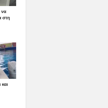
 να
α στη
 και