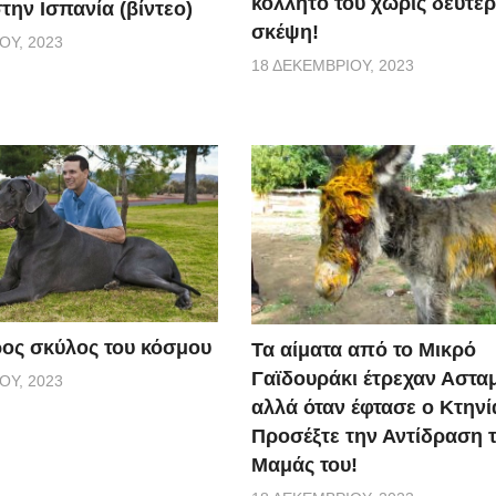
κολλητό του χωρίς δεύτε
την Ισπανία (βίντεο)
σκέψη!
ΟΥ, 2023
18 ΔΕΚΕΜΒΡΊΟΥ, 2023
ος σκύλος του κόσμου
Τα αίματα από το Μικρό
Γαϊδουράκι έτρεχαν Αστα
ΟΥ, 2023
αλλά όταν έφτασε ο Κτηνί
Προσέξτε την Αντίδραση 
Μαμάς του!