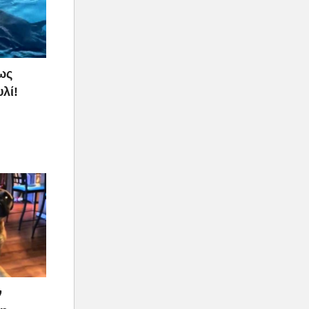
ως
λί!
ν