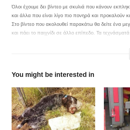
Όλοι έχουμε δει βίντεο με σκυλιά που κάνουν εκπληκ
και άλλα που είναι λίγο πιο πονηρά και προκαλούν 
Στο βίντεο που ακολουθεί παρακάτω θα δείτε ένα με
και πάει το παιχνίδι σε άλλο επίπεδο. Τα τεχνάσμα
όποιον τα παρακολουθεί.
Αξιοπρόσεκτο είναι επίσης το γεγονός πως δεν χρειάζ
να προκαλέσει θαυμασμό. Ένας τοίχος, μια σκάλα και
You might be interested in
Είναι όμορφο να βλέπει κάποιος ένα τέτοιο σκύλο να 
όταν κρατά και τοποθετεί προσεκτικά τα παιχνίδια το
ικανότητες. Συγχαρητήρια στους εκπαιδευτές του και 
via