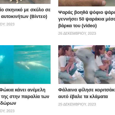
ίο σκηνικό με σκύλο σε
Ψαράς βοηθά ψόφιο ψάρι
 αυτοκινήτων (Βίντεο)
γεννήσει 50 ψαράκια μέσ
ΟΥ, 2023
βάρκα του (video)
26 ΔΕΚΕΜΒΡΊΟΥ, 2023
 Φώκια κάνει ανέμελη
Φάλαινα φίλησε κοριτσάκι
ς της στην παραλία των
αυτό έβαλε τα κλάματα
οδώρων
25 ΔΕΚΕΜΒΡΊΟΥ, 2023
ΟΥ, 2023