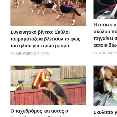
Η απίστευ
σκύλου π
Συγκινητικό βίντεο: Σκύλοι
πηγαίνει 
πειραματόζωα βλέπουν το φως
κατοικιδίω
του ήλιου για πρώτη φορά
22 ΔΕΚΕΜΒΡΊ
23 ΔΕΚΕΜΒΡΊΟΥ, 2023
Ο ταχυδρόμος και αυτός ο
Σκυλίτσα 