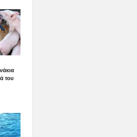
υνάκια
ιά του