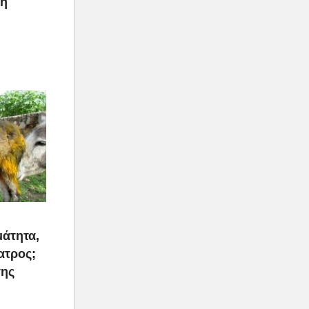
ρη
μάτητα,
ατρος;
της