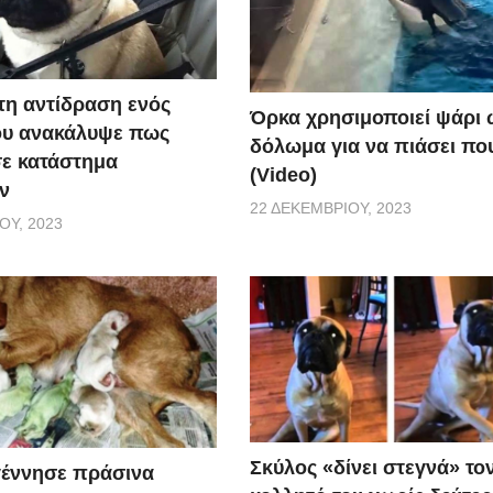
τη αντίδραση ενός
Όρκα χρησιμοποιεί ψάρι 
ου ανακάλυψε πως
δόλωμα για να πιάσει που
σε κατάστημα
(Video)
ν
22 ΔΕΚΕΜΒΡΊΟΥ, 2023
ΟΥ, 2023
Σκύλος «δίνει στεγνά» το
γέννησε πράσινα