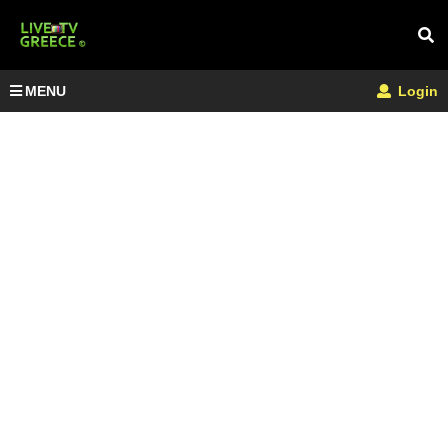
MENU
Login