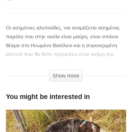
Οι ασημένιες αλεπούδες, ναι ονομάζεται ασημένια,
παρόλο που στην ουσία είναι μαύρη, είναι σπάνιο
θέαμα στο Ηνωμένο Βασίλειο και η συγκεκριμένη
αλεπού που θα δείτε παρακάτω είναι ακόμη πιο
ιδιαίτερη. Ονομάζεται Mr. Scamper και
εγκαταλείφτηκε όταν έχασε το σπίτι του πολύ μικρός.
Show more
Στη συνέχεια τον υιοθέτησε μια οικογένεια που με
τον τρόπο της τον αντιμετωπίζει σαν να είναι ένα
You might be interested in
πραγματικό σκυλί.mΚάτι που ίσως οι περισσότεροι
άνθρωποι δεν γνωρίζουν είναι πως οι αλεπούδες
είναι απίστευτα φωνητικά ζώα.