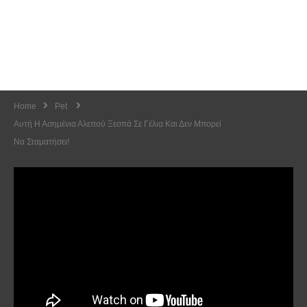
Home
Pet
Αυτή Η Ασημένια Αλεπού Ξεσπά Σε Γέλια Και Δεν Μπορεί
Να Σταματήσει!