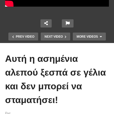
PREV VIDEO
NEXT VIDEO
MORE VIDEOS
Αυτή η ασημένια
αλεπού ξεσπά σε γέλια
και δεν μπορεί να
Έπιασε το μεγαλύτερο πιράνχα
σταματήσει!
στον κόσμο!! (Video)
Pet