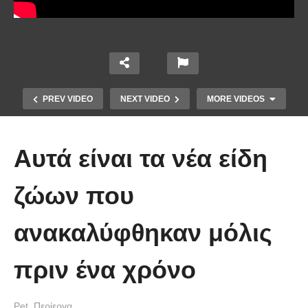
PREV VIDEO
NEXT VIDEO
MORE VIDEOS
Αυτά είναι τα νέα είδη
ζώων που
ανακαλύφθηκαν μόλις
Όταν τα ζώα βοηθούν αλλά ζώα.
Δείτε το βίντεο και προσπαθήστε να
πριν ένα χρόνο
μην κλάψετε.
Pet
Περίεργα