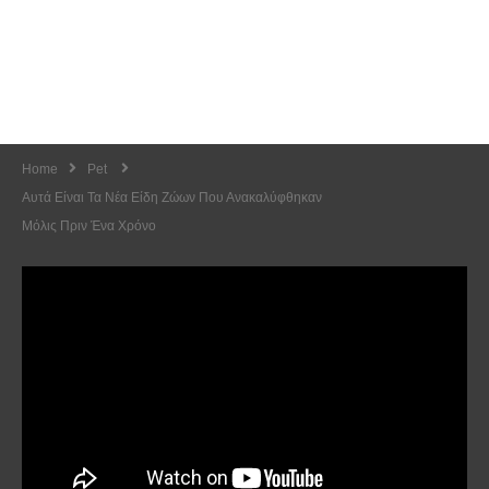
Home
Pet
Αυτά Είναι Τα Νέα Είδη Ζώων Που Ανακαλύφθηκαν
Μόλις Πριν Ένα Χρόνο