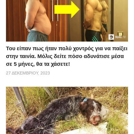
ερευνητές το όνομα του, πηγάζει από τα
χαρακτηριστικά στίγματα στα πισινά πόδια του
που παραπέμπουν στο άγριο
αιλουροειδές. Παράλληλα, θα δείτε ένα νέο είδος
αράχνης (Maratus pardus) με πορτοκαλί, γαλάζιο και
κίτρινο χρώμα. Ποια είναι τα υπόλοιπα είδη ζώων;
Του είπαν πως ήταν πολύ χοντρός για να παίξει
στην ταινία. Μόλις δείτε πόσο αδυνάτισε μέσα
σε 5 μήνες, θα τα χάσετε!
27 ΔΕΚΕΜΒΡΊΟΥ, 2023