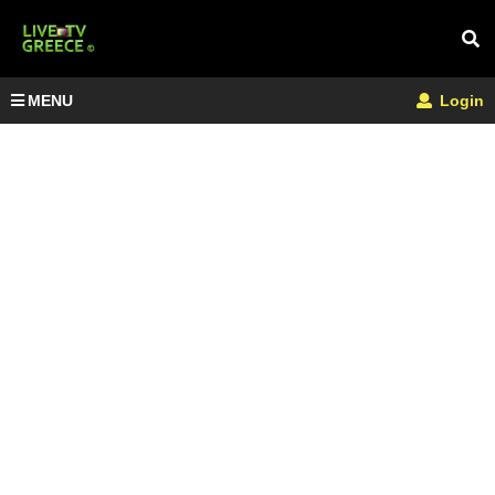
MENU
Login