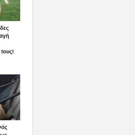
άδες
φαγή
τους!
νός
πως