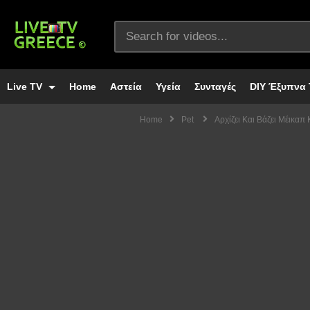
Live TV
Home
Αστεία
Υγεία
Συνταγές
DIY Έξυπνα 
Home
Pet
Αρχίζει Και Βάζει Μέικαπ