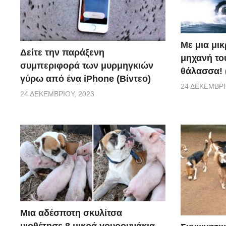
Με μια μι
Δείτε την παράξενη
μηχανή το
συμπεριφορά των μυρμηγκιών
θάλασσα! 
γύρω από ένα iPhone (Βίντεο)
24 ΔΕΚΕΜΒΡΊ
24 ΔΕΚΕΜΒΡΊΟΥ, 2023
Μια αδέσποτη σκυλίτσα
υιοθέτησε 8 μικρά γουρουνάκια