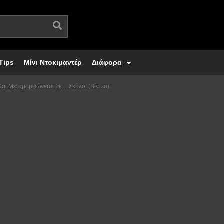
Tips
Μίνι Ντοκιμαντέρ
Διάφορα
 Και Μεταμορφώνεται Σε… Σκύλο! (Βίντεο)