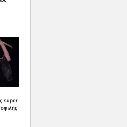
ας super
μοφιλής