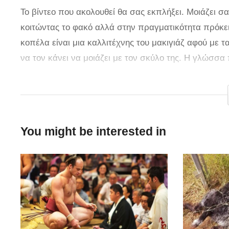
Το βίντεο που ακολουθεί θα σας εκπλήξει. Μοιάζει 
κοιτώντας το φακό αλλά στην πραγματικότητα πρόκειτ
κοπέλα είναι μια καλλιτέχνης του μακιγιάζ αφού με 
να τον κάνει να μοιάζει με τον σκύλο της. Η γλώσσα 
τρόπο της μεταμόρφωσής της. Προσθέτοντας τη βάση
μεταμορφώνεται. Τα λευκά μάγουλα σε συνδυασμό με 
ακόμη πιο ρεαλιστικό και τέλος η γλώσσα την οποία κ
εκπληκτικό. Το τετράποδο μοιάζει κάπως μπερδεμένο
You might be interested in
απολαμβάνει.
via