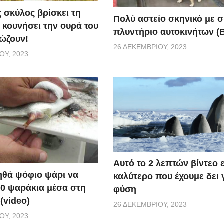
 σκύλος βρίσκει τη
Πολύ αστείο σκηνικό με 
 κουνήσει την ουρά του
πλυντήριο αυτοκινήτων (Β
σώζουν!
26 ΔΕΚΕΜΒΡΊΟΥ, 2023
ΟΥ, 2023
Αυτό το 2 λεπτών βίντεο ε
θά ψόφιο ψάρι να
καλύτερο που έχουμε δει 
50 ψαράκια μέσα στη
φύση
(video)
26 ΔΕΚΕΜΒΡΊΟΥ, 2023
ΟΥ, 2023