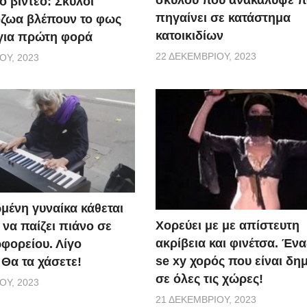
ό βίντεο: Σκύλοι
πηγαίνει σε κατάστημα
ζωα βλέπουν το φως
κατοικιδίων
 για πρώτη φορά
22 ΔΕΚΕΜΒΡΊΟΥ, 2023
ΟΥ, 2023
μένη γυναίκα κάθεται
Χορεύει με με απίστευτη
ι να παίζει πιάνο σε
ακρίβεια και φινέτσα. Έν
φορείου. Λίγο
se xy χορός που είναι δη
 Θα τα χάσετε!
σε όλες τις χώρες!
ΟΥ, 2023
21 ΔΕΚΕΜΒΡΊΟΥ, 2023