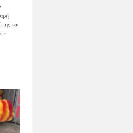
α
εαρή
 της και
τον
ιάζει
σμα