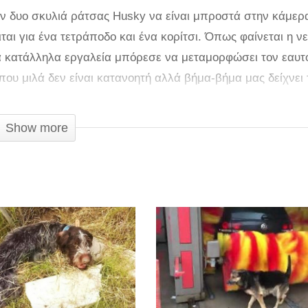
σαν δυο σκυλιά ράτσας Husky να είναι μπροστά στην κάμερ
αι για ένα τετράποδο και ένα κορίτσι. Όπως φαίνεται η ν
τα κατάλληλα εργαλεία μπόρεσε να μεταμορφώσει τον εαυτό
που μιλά δεν είναι κατανοητή αλλά βήμα-βήμα μας δείχνει 
 στο πρόσωπό της και βάζοντας καφέ μπογιά ξεκινά να
τα μπλε μάτια που ζωγράφισε με επιτυχία, το κάνει να μο
Show more
ρεμά ο σκύλος της και αντιγράφει η ίδια κάνει το αποτέλε
 από όλη αυτή την αλλαγή και ομοιότητα αλλά ίσως το