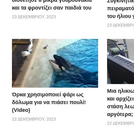
Συγκινητικ
και τα φροντίζει σαν παιδιά του
πειραματό
του ήλιου
23 ΔΕΚΕΜΒΡΊΟΥ, 2023
23 ΔΕΚΕΜΒΡΊ
Μια ηλικιω
Όρκα χρησιμοποιεί ψάρι ως
και αρχίζε
δόλωμα για να πιάσει πουλί!
στάση λεω
(Video)
αργότερα;
22 ΔΕΚΕΜΒΡΊΟΥ, 2023
22 ΔΕΚΕΜΒΡΊ