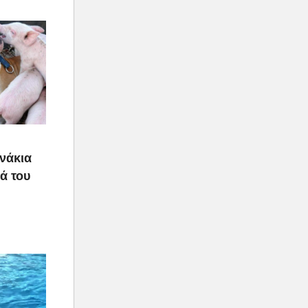
υνάκια
ιά του