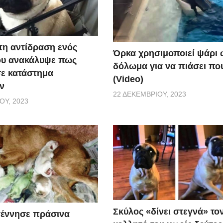
τη αντίδραση ενός
Όρκα χρησιμοποιεί ψάρι 
ου ανακάλυψε πως
δόλωμα για να πιάσει που
σε κατάστημα
(Video)
ν
22 ΔΕΚΕΜΒΡΊΟΥ, 2023
ΟΥ, 2023
Σκύλος «δίνει στεγνά» το
γέννησε πράσινα