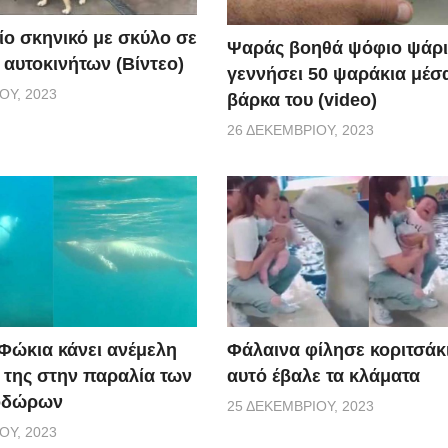
ίο σκηνικό με σκύλο σε
Ψαράς βοηθά ψόφιο ψάρι
 αυτοκινήτων (Βίντεο)
γεννήσει 50 ψαράκια μέσ
ΟΥ, 2023
βάρκα του (video)
26 ΔΕΚΕΜΒΡΊΟΥ, 2023
 Φώκια κάνει ανέμελη
Φάλαινα φίλησε κοριτσάκι
ς της στην παραλία των
αυτό έβαλε τα κλάματα
οδώρων
25 ΔΕΚΕΜΒΡΊΟΥ, 2023
ΟΥ, 2023