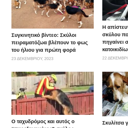
Η απίστευ
σκύλου π
Συγκινητικό βίντεο: Σκύλοι
πηγαίνει 
πειραματόζωα βλέπουν το φως
κατοικιδίω
του ήλιου για πρώτη φορά
22 ΔΕΚΕΜΒΡΊ
23 ΔΕΚΕΜΒΡΊΟΥ, 2023
Ο ταχυδρόμος και αυτός ο
Σκυλίτσα 