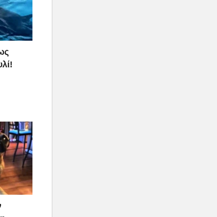
ως
λί!
ν