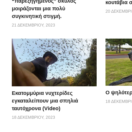
“παρεξηγημένος” σκύλος
κουτάβια σ
μοιράζονται μια πολύ
20 ΔΕΚΕΜΒΡΊ
συγκινητική στιγμή.
21 ΔΕΚΕΜΒΡΊΟΥ, 2023
Ο ψηλότερ
Εκατομμύρια νυχτερίδες
εγκαταλείπουν μια σπηλιά
18 ΔΕΚΕΜΒΡΊ
ταυτόχρονα (Video)
18 ΔΕΚΕΜΒΡΊΟΥ, 2023