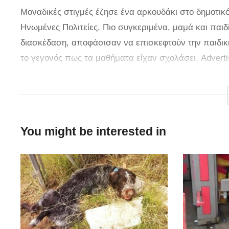
Μοναδικές στιγμές έζησε ένα αρκουδάκι στο δημοτικό
Ηνωμένες Πολιτείες. Πιο συγκεριμένα, μαμά και παιδ
διασκέδαση, αποφάσισαν να επισκεφτούν την παιδικ
το γεγονός πως τα μαθήματα είχαν σχολάσει. Advert
τσουλίθρες με τα φανταχτερά μπλέ και πράσινα χρώ
Πρώτη ανέβηκε η μητέρα δοκιμάζοντας τις ικανότητε
καταλάβει πως παίζεται το παιγνίδι, η μητέρα του μ
You might be interested in
γλυστρήσει. Όπως ήταν φυσικό, η όλη διαδκασία ενθο
επιδίδεται στα γνωστά βαρελάκια. Το βίντεο κατέγρ
τα παράθυρα του σχολείου ξετρελαμένες και εκείνες
VIA