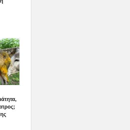
ρη
μάτητα,
ατρος;
της