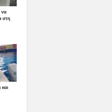
 να
α στη
 και