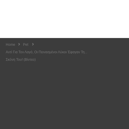
Home
Pet
Αντί Για Τον Λαγό, Οι Πεινασμένοι Λύκοι Έφαγαν Τη...
Σκόνη Του! (βίντεο)