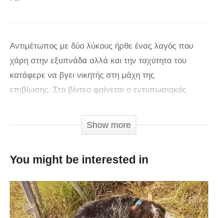
Αντιμέτωπος με δύο λύκους ήρθε ένας λαγός που
χάρη στην εξυπνάδα αλλά και την ταχύτητα του
κατάφερε να βγει νικητής στη μάχη της
επιβίωσης. Στο βίντεο φαίνεται ο εντυπωσιακός
αγώνας δρόμου του λαγού μέχρι να καταφέρει
να γλιτώσει από τα δόντια των πεινασμένων
Show more
λύκων…
You might be interested in
via