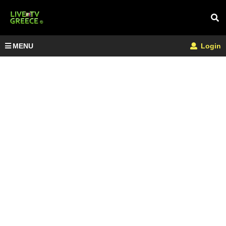
MENU
Login