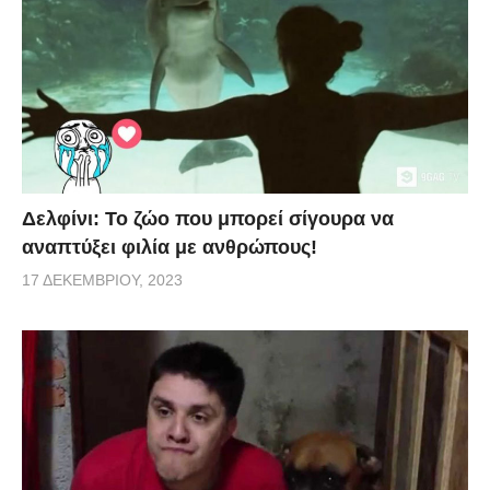
Δελφίνι: Το ζώο που μπορεί σίγουρα να
αναπτύξει φιλία με ανθρώπους!
17 ΔΕΚΕΜΒΡΊΟΥ, 2023