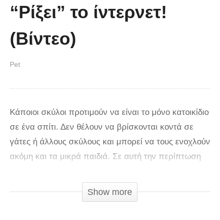
“Ρίξει” το ίντερνετ!
(Βίντεο)
Pet
Κάποιοι σκύλοι προτιμούν να είναι το μόνο κατοικίδιο
σε ένα σπίτι. Δεν θέλουν να βρίσκονται κοντά σε
γάτες ή άλλους σκύλους και μπορεί να τους ενοχλούν
ακόμη και τα μικρά παιδιά. Σε αυτή την περίπτωση
το ίδιο ισχύει και για τα κουνέλια, τα κοτόπουλα, τα
πουλιά και οποιοδήποτε άλλο πλάσμα μπορεί να ζει
Show more
με ανθρώπους! Ωστόσο, υπάρχουν πολλοί σκύλοι
που θέλουν να έχουν άλλα κατοικίδια για συντροφιά.