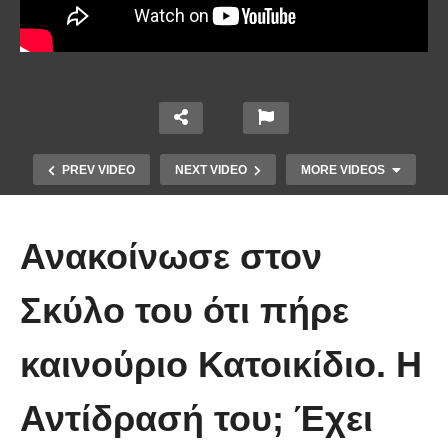
PREV VIDEO
NEXT VIDEO
MORE VIDEOS
Ανακοίνωσε στον
Σκύλο του ότι πήρε
καινούριο Κατοικίδιο. Η
Έπιασε το μεγαλύτερο πιράνχα
Αντίδρασή του; Έχει
στον κόσμο!! (Video)