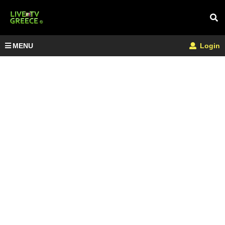
MENU
Login