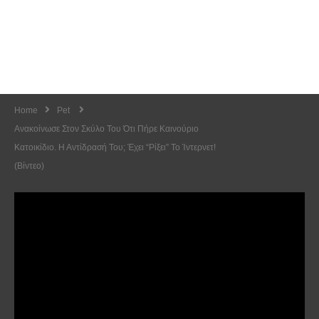
Home
Pet
Ανακοίνωσε Στον Σκύλο Του Ότι Πήρε Καινούριο
Κατοικίδιο. Η Αντίδρασή Του; Έχει “Ρίξει” Το Ίντερνετ!
(Βίντεο)