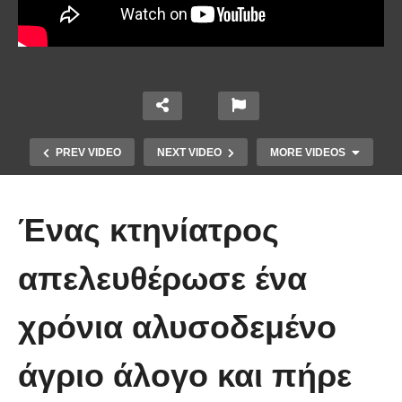
PREV VIDEO
NEXT VIDEO
MORE VIDEOS
Ένας κτηνίατρος
απελευθέρωσε ένα
χρόνια αλυσοδεμένο
Έπιασε το μεγαλύτερο πιράνχα
άγριο άλογο και πήρε
στον κόσμο!! (Video)