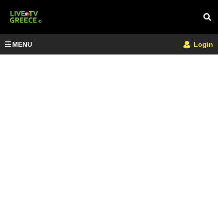
MENU
Login