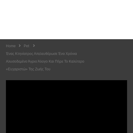
Home
Pet
Ένας Κτηνίατρος Απελευθέρωσε Ένα Χρόνια
Αλυσοδεμένο Άγριο Άλογο Και Πήρε Το Καλύτερο
«Ευχαριστώ» Της Ζωής Του