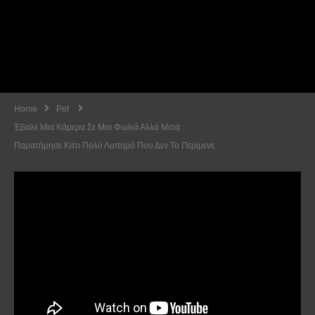
Home
Pet
Έβαλε Μια Κάμερα Σε Μια Φωλιά Αλλά Μετά
Παρατήρησε Κάτι Πολύ Λυπηρό Που Δεν Το Περίμενε.