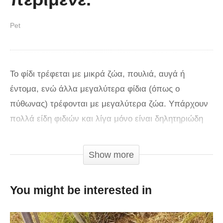
Pet
Το φίδι τρέφεται με μικρά ζώα, πουλιά, αυγά ή
έντομα, ενώ άλλα μεγαλύτερα φίδια (όπως ο
πύθωνας) τρέφονται με μεγαλύτερα ζώα. Υπάρχουν
πολλά είδη φιδιών και λίγα μόνο είναι δηλητηριώδη
(ιοβόλα) και επικίνδυνα και για τον άνθρωπο. Τα
φίδια δεν είναι εύκολο να αγγίζουν πράγματα που
Show more
βρίσκονται μακριά από το σώμα τους, έχουν όμως
την αίσθηση των κοντινών τους αντικειμένων εξ
You might be interested in
αποστάσεως μέσω μιας ασυνήθιστης αίσθησης που
έχουν αναπτύξει. Σερνόμενα με την κοιλιά σε ξηρό