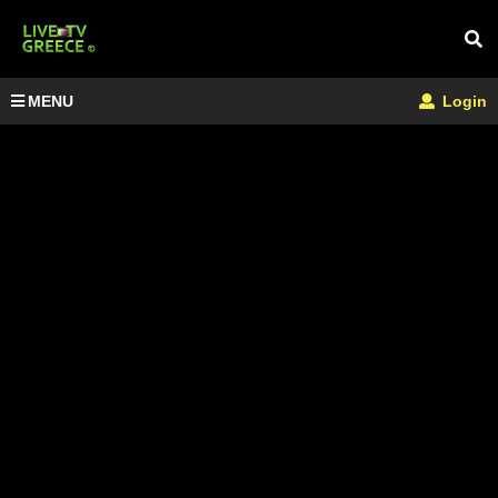
MENU
Login