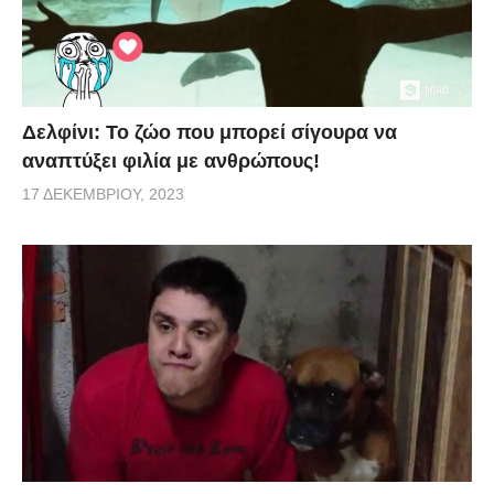
Δελφίνι: Το ζώο που μπορεί σίγουρα να
αναπτύξει φιλία με ανθρώπους!
17 ΔΕΚΕΜΒΡΊΟΥ, 2023