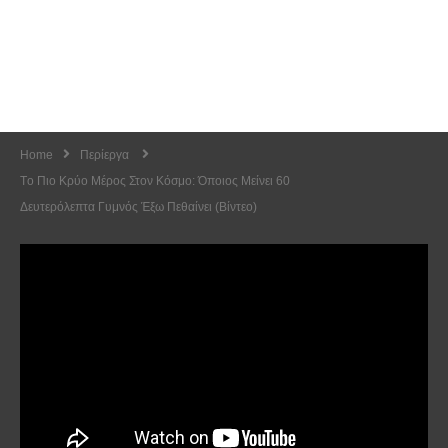
Home
Περίεργα
Tο Πιο Κρύο Μέρος Στον Κόσμο: Όποιος Μείνει 60
Δευτερόλεπτα Γυμνός Έξω Πεθαίνει (Βίντεο)