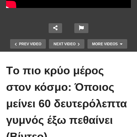
PREV VIDEO
NEXT VIDEO
MORE VIDEOS
Tο πιο κρύο μέρος
στον κόσμο: Όποιος
μείνει 60 δευτερόλεπτα
10 από τα πιο ασυνήθιστα
πράγματα που έπεσαν από τον
γυμνός έξω πεθαίνει
ουρανό
(Βίντεο)