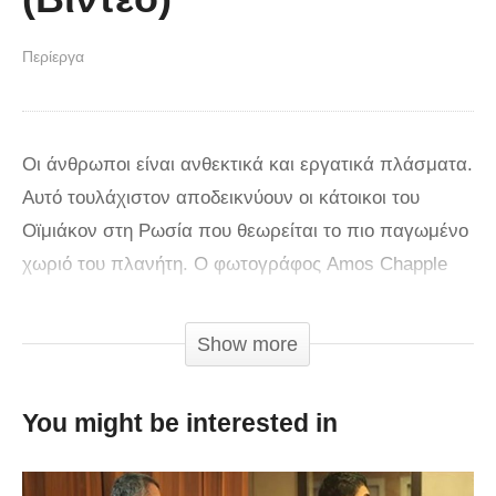
Περίεργα
Οι άνθρωποι είναι ανθεκτικά και εργατικά πλάσματα.
Αυτό τουλάχιστον αποδεικνύουν οι κάτοικοι του
Οϊμιάκον στη Ρωσία που θεωρείται το πιο παγωμένο
χωριό του πλανήτη. Ο φωτογράφος Amos Chapple
επισκέφθηκε πρόσφατα το χωριό στο οποίο οι
θερμοκρασίες φτάνουν τους μείον 50 βαθμούς
Show more
Κελσίου ενώ το ρεκόρ των χαμηλότερων
θερμοκρασιών σημειώθηκε το 1924 όταν τα
You might be interested in
θερμόμετρα έδειξαν μείον 71 βαθμούς. Ο Chapple
έμεινε στην περιοχή πέντε εβδομάδες και