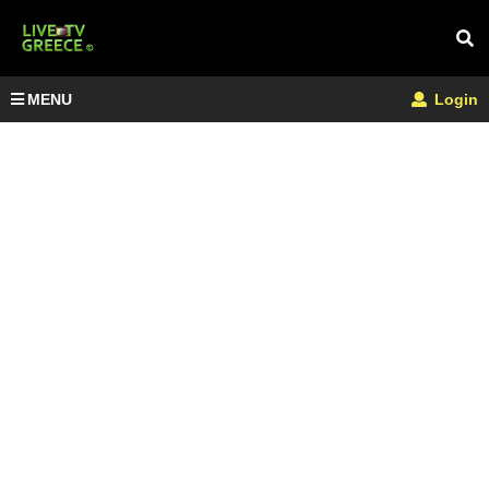
MENU
Login