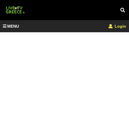
MENU
Login