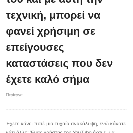
ουρανό
τεχνική, μπορεί να
φανεί χρήσιμη σε
επείγουσες
καταστάσεις που δεν
έχετε καλό σήμα
Περίεργα
Έχετε κάνει ποτέ μια τυχαία ανακάλυψη, ενώ κάνατε
κάτι άλλο; Ένας χρήστης του YouTube έκανε μια