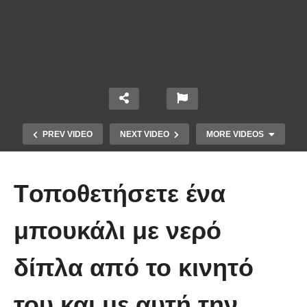
PREV VIDEO
NEXT VIDEO
MORE VIDEOS
Tοποθετήσετε ένα
μπουκάλι με νερό
δίπλα από το κινητό
10 από τα πιο ασυνήθιστα
πράγματα που έπεσαν από τον
του και με αυτή την