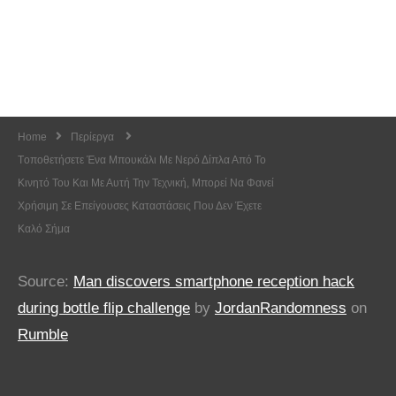
Home
Περίεργα
Tοποθετήσετε Ένα Μπουκάλι Με Νερό Δίπλα Από Το
Κινητό Του Και Με Αυτή Την Τεχνική, Μπορεί Να Φανεί
Χρήσιμη Σε Επείγουσες Καταστάσεις Που Δεν Έχετε
Καλό Σήμα
Source:
Man discovers smartphone reception hack
during bottle flip challenge
by
JordanRandomness
on
Rumble