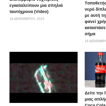
Tοποθετήσ
εγκαταλείπουν μια σπηλιά
νερό δίπλα
ταυτόχρονα (Video)
με αυτή τη
18 ΔΕΚΕΜΒΡΊΟΥ, 2023
φανεί χρή
καταστάσε
σήμα
18 ΔΕΚΕΜΒΡΊ
Δείτε την
μιας απλή
Coca Cola 