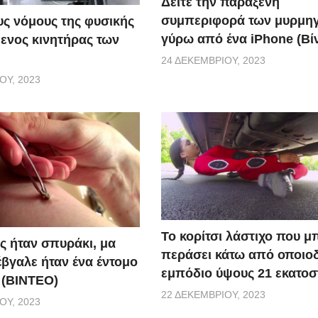
Δείτε την παράξενη
συμπεριφορά των μυρμη
ς νόμους της φυσικής
γύρω από ένα iPhone (Βί
ενος κινητήρας των
24 ΔΕΚΕΜΒΡΊΟΥ, 2023
ΟΥ, 2023
Το κορίτσι λάστιχο που μ
ς ήταν σπυράκι, μα
περάσει κάτω από οποιο
έβγαλε ήταν ένα έντομο
εμπόδιο ύψους 21 εκατοσ
 (BINTEO)
22 ΔΕΚΕΜΒΡΊΟΥ, 2023
ΟΥ, 2023