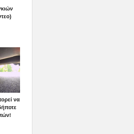
γκιών
ντεο)
πορεί να
δήποτε
τών!