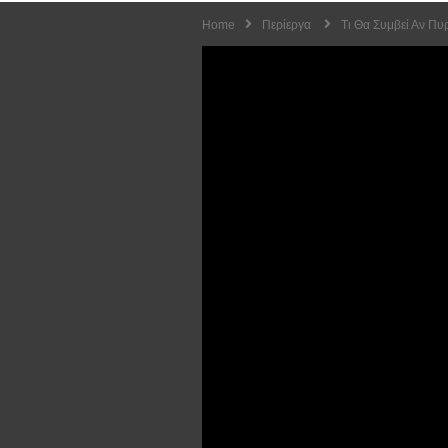
Home
Περίεργα
Tι Θα Συμβεί Αν Π