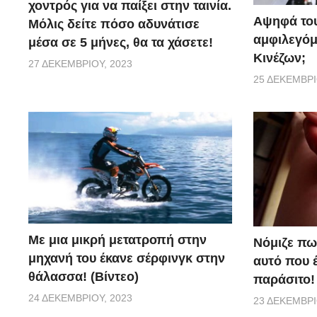
χοντρός για να παίξει στην ταινία.
Αψηφά του
Μόλις δείτε πόσο αδυνάτισε
αμφιλεγόμ
μέσα σε 5 μήνες, θα τα χάσετε!
Κινέζων;
27 ΔΕΚΕΜΒΡΊΟΥ, 2023
25 ΔΕΚΕΜΒΡΊ
Με μια μικρή μετατροπή στην
Νόμιζε πω
μηχανή του έκανε σέρφινγκ στην
αυτό που 
θάλασσα! (Βίντεο)
παράσιτο!
24 ΔΕΚΕΜΒΡΊΟΥ, 2023
23 ΔΕΚΕΜΒΡΊ