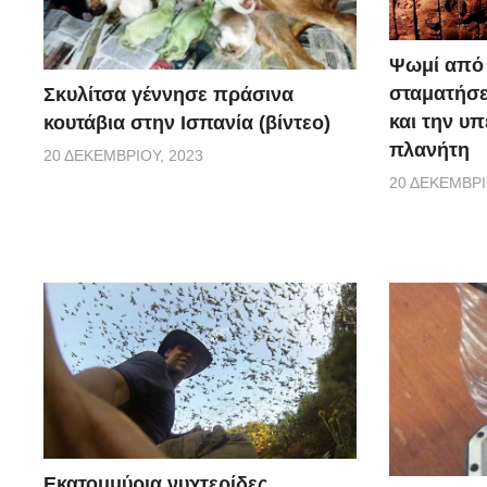
Ψωμί από 
σταματήσε
Σκυλίτσα γέννησε πράσινα
και την υ
κουτάβια στην Ισπανία (βίντεο)
πλανήτη
20 ΔΕΚΕΜΒΡΊΟΥ, 2023
20 ΔΕΚΕΜΒΡΊ
Εκατομμύρια νυχτερίδες