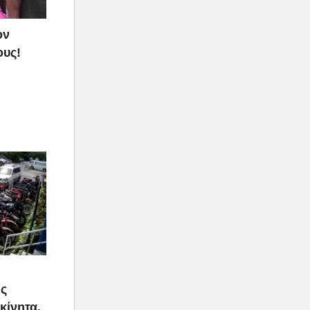
ον
ους!
ις
κίνητα.