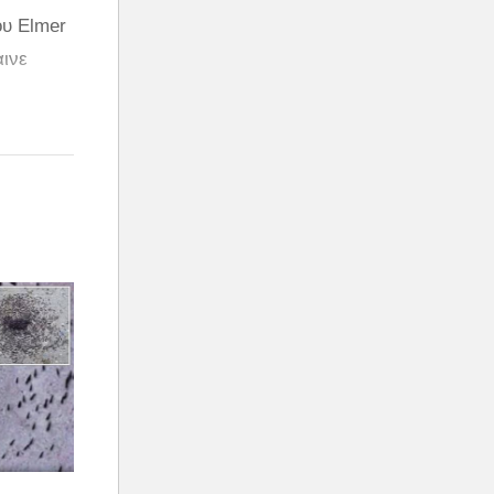
ου Elmer
αινε