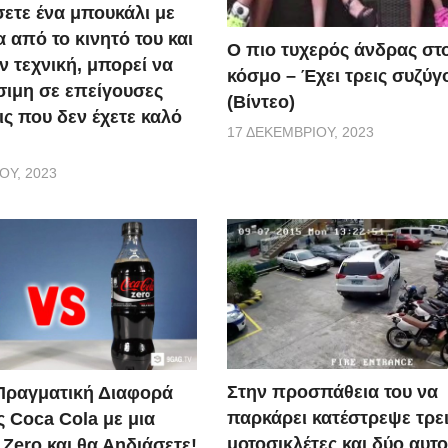
ετε ένα μπουκάλι με
 από το κινητό του και
Ο πιο τυχερός άνδρας στ
ν τεχνική, μπορεί να
κόσμο – Έχει τρεις συζύγ
σιμη σε επείγουσες
(Βίντεο)
ις που δεν έχετε καλό
17 ΔΕΚΕΜΒΡΊΟΥ, 2023
ΟΥ, 2023
Στην προσπάθεια του να
 Πραγματική Διαφορά
παρκάρει κατέστρεψε τρε
ς Coca Cola με μια
μοτοσικλέτες και δύο αυτο
Zero και θα Αηδιάσετε!