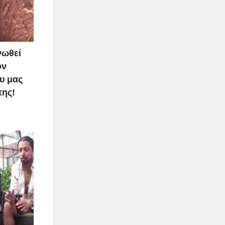
νωθεί
ον
υ μας
της!