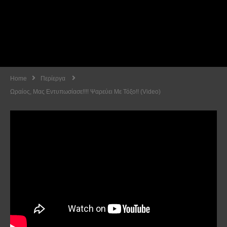
Home
Περίεργα
Ωραίος, Μας Εντυπωσίασε!!!! Ψαρεύει Με Τόξο!! (Video)