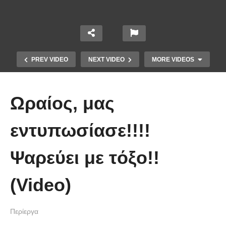
PREV VIDEO
NEXT VIDEO
MORE VIDEOS
Ωραίος, μας
εντυπωσίασε!!!!
Ψαρεύει με τόξο!!
10 από τα πιο ασυνήθιστα
πράγματα που έπεσαν από τον
(Video)
ουρανό
Περίεργα