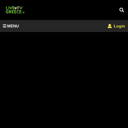
MENU
Login