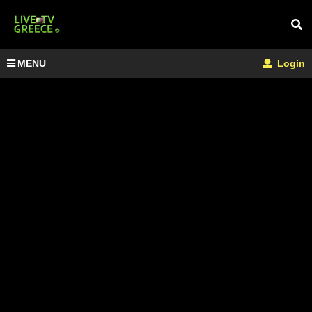
MENU
Login