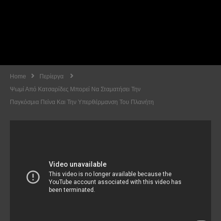
Home
Περίεργα
Ψωμί Από Κατσαρίδες Μπορεί Να Σταματήσει Την
Παγκόσμια Πείνα Και Την Υπερθέρμανση Του Πλανήτη