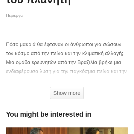
Περίεργα
Πόσο μακριά θα έφταναν οι άνθρωποι για σώσουν
τον κόσμο από την πείνα και την κλιματική αλλαγή;
Μια ομάδα ερευνητών από την Βραζιλία βρήκε μια
ενδιαφέρουσα λύση για την παγκόσμια πείνα και την
υπερθέρμανση του πλανήτη. Οι επιστήμονες
έφτιαξαν ένα ειδικό ψωμί που σύμφωνα με
Show more
δημοσιεύματα είναι φθηνό και νόστιμο. Βέβαια, δεν
ξέρουμε κατά πόσο είναι έτοιμος ο κόσμος να φάει
You might be interested in
ψωμί από κατσαρίδα. Ερευνητές από το
Ομοσπονδιακό Πανεπιστήμιο του Ριο Γκράντε