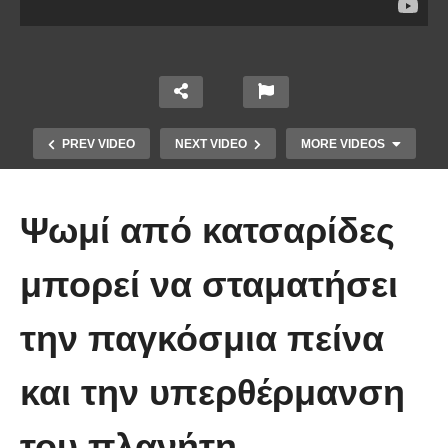
PREV VIDEO
NEXT VIDEO
MORE VIDEOS
Ψωμί από κατσαρίδες
μπορεί να σταματήσει
την παγκόσμια πείνα
10 από τα πιο ασυνήθιστα
πράγματα που έπεσαν από τον
και την υπερθέρμανση
ουρανό
του πλανήτη