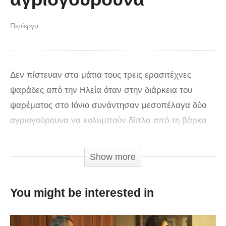
Περίεργα
Δεν πίστευαν στα μάτια τους τρεις ερασιτέχνες
ψαράδες από την Ηλεία όταν στην διάρκεια του
ψαρέματος στο Ιόνιο συνάντησαν μεσοπέλαγα δύο
αγριογούρουνα να κολυμπούν δίπλα από τη βάρκα
τους. Οι ερασιτέχνες ψαράδες τραβούσαν συρτή
αναζητώντας συναγρίδες στην περιοχή του
Show more
Κυλλήνιου Κόλπου, όταν ξαφνικά έκπληκτοι
αντιλήφθηκαν τα δύο αγριογούρουνα να πλέουν
You might be interested in
δίπλα τους μέσα στο νερό. «Νομίσαμε ότι
ονειρευόμαστε… Κάναμε τον σταυρό μας και