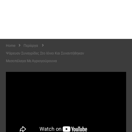
Home
Περίεργα
Ψάρευαν Συναγρίδες Στο Ιόνιο Και Συναντήθηκαν
Μεσοπέλαγα Με Αγριογούρουνα