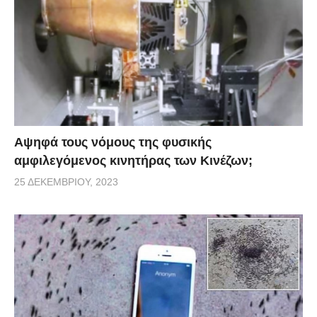
αποτελούν το αποδεικτικό υλικό της αναπάντεχης
συνάντησής μας. Διαφορετικά θα μας έλεγαν ότι
έχουμε καπνίσει κάποιο από τα »βαριά» και
φημισμένα τσιγάρα της περιοχής μας».
[
apokalypseis
]
Αψηφά τους νόμους της φυσικής
αμφιλεγόμενος κινητήρας των Κινέζων;
25 ΔΕΚΕΜΒΡΊΟΥ, 2023