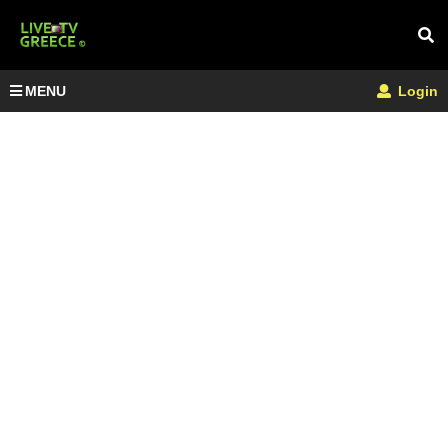
MENU
Login