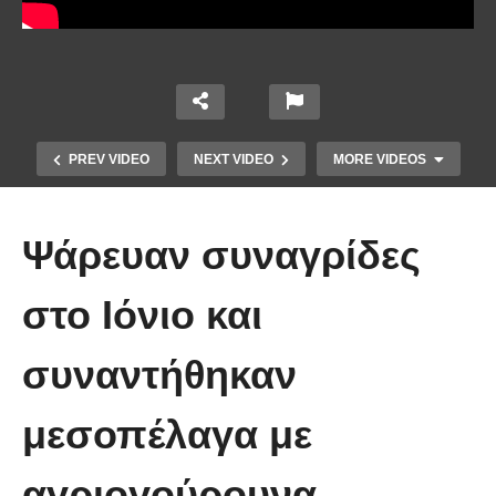
PREV VIDEO
NEXT VIDEO
MORE VIDEOS
Ψάρευαν συναγρίδες
στο Ιόνιο και
συναντήθηκαν
10 από τα πιο ασυνήθιστα
πράγματα που έπεσαν από τον
μεσοπέλαγα με
ουρανό
αγριογούρουνα