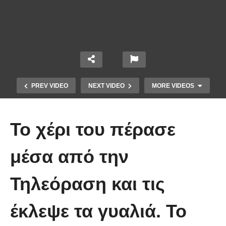
PREV VIDEO
NEXT VIDEO
MORE VIDEOS
Το χέρι του πέρασε
μέσα από την
Τηλεόραση και τις
10 από τα πιο ασυνήθιστα
πράγματα που έπεσαν από τον
έκλεψε τα γυαλιά. Το
ουρανό