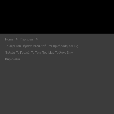
Home
Περίεργα
Το Χέρι Του Πέρασε Μέσα Από Την Τηλεόραση Και Τις
Έκλεψε Τα Γυαλιά. Το Τρικ Που Μας Τρέλανε Στην
Κυριολεξία.