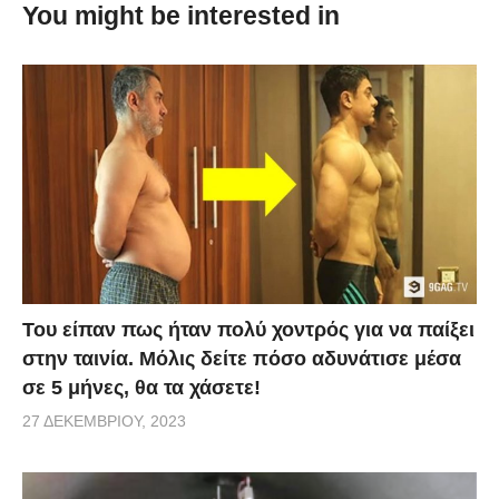
You might be interested in
είδαμε κι το ξανά είδαμε πολλές φορές αυτό το βίντεο
και προσπαθήσαμε να καταλάβουμε τι
παίζει. Μάταια προσπαθήσαμε, δείτε τι συμβαίνει και
εξηγήστε και εμάς.
Του είπαν πως ήταν πολύ χοντρός για να παίξει
στην ταινία. Μόλις δείτε πόσο αδυνάτισε μέσα
σε 5 μήνες, θα τα χάσετε!
27 ΔΕΚΕΜΒΡΊΟΥ, 2023