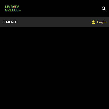
MENU
Login