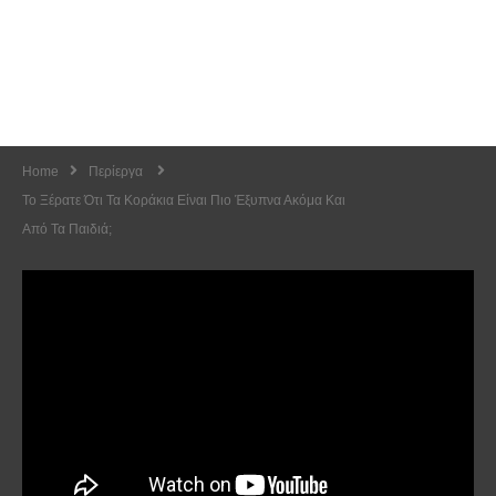
Home
Περίεργα
Το Ξέρατε Ότι Τα Κοράκια Είναι Πιο Έξυπνα Ακόμα Και
Από Τα Παιδιά;