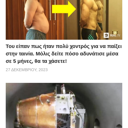
στάδια που θα έπρεπε το κοράκι να ολοκληρώσει, σε
συγκεκριμένη σειρά, ώστε να πετύχει τον στόχο του,
που ήταν μία λιχουδιά. Ο 007 «έφερε εις πέρας» την
πολύ δύσκολη αποστολή, ενώ το πείραμα επετεύχθη
για πρώτη φορά στον κόσμο, όπως αναφέρεται στο
βίντεο.
Του είπαν πως ήταν πολύ χοντρός για να παίξει
στην ταινία. Μόλις δείτε πόσο αδυνάτισε μέσα
σε 5 μήνες, θα τα χάσετε!
27 ΔΕΚΕΜΒΡΊΟΥ, 2023