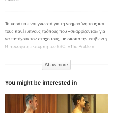
Τα κοράκια είναι γνωστά για τη νοημοσύνη τους και
τους πανέξυπνους τρόπους που «σκαρφίζονται» για
να πετύχουν τον στόχο τους, με σκοπό την επιβίωση.
Η πρόσφατη εκπομπή του BBC, «The Problem
Solvers» παρουσίασε ένα εκπληκτικό πείραμα που
συμμετείχε ένα πανέξυπνο κοράκι με την ονομασία,
Show more
007.
You might be interested in
Ο Δρ. Άλεξ Τέιλορ εκπαιδεύει άγρια πουλιά και
εξέπληξε την επιστημονική κοινότητα με το
συγκεκριμένο κοράκι. Έβαλε ένα πολύ δύσκολο
παζλ στον «007» που αποτελείτο από 8 διαφορετικά