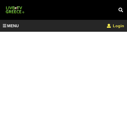
MENU
Login