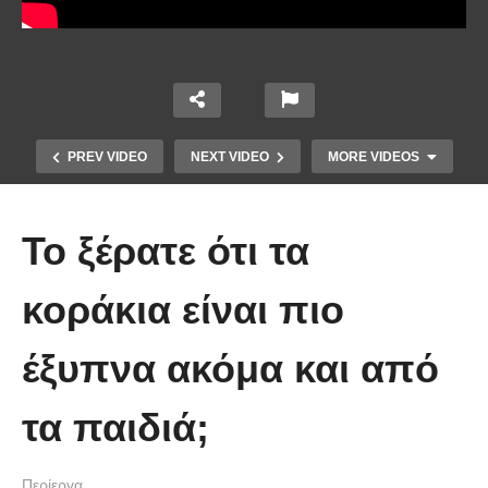
PREV VIDEO
NEXT VIDEO
MORE VIDEOS
Το ξέρατε ότι τα
κοράκια είναι πιο
έξυπνα ακόμα και από
10 από τα πιο ασυνήθιστα
πράγματα που έπεσαν από τον
τα παιδιά;
ουρανό
Περίεργα