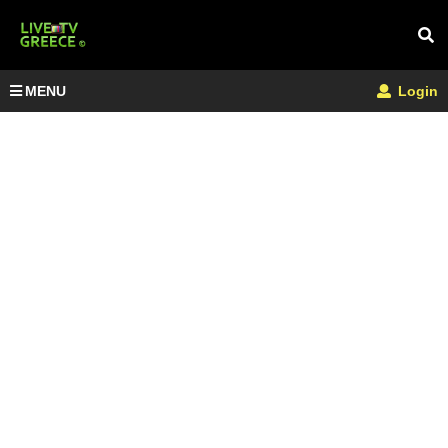
MENU
Login