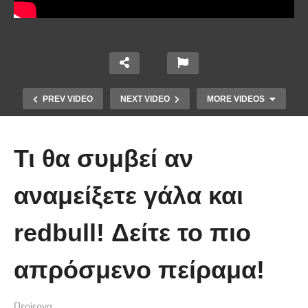
PREV VIDEO
NEXT VIDEO
MORE VIDEOS
Τι θα συμβεί αν
αναμείξετε γάλα και
redbull! Δείτε το πιο
10 από τα πιο ασυνήθιστα
πράγματα που έπεσαν από τον
απρόσμενο πείραμα!
ουρανό
Περίεργα