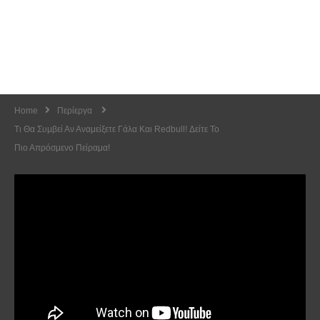
Home
Περίεργα
Τι Θα Συμβεί Αν Αναμείξετε Γάλα Και Redbull! Δείτε Το
Πιο Απρόσμενο Πείραμα!