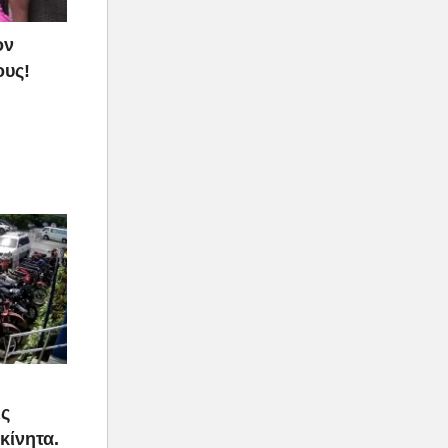
ον
ους!
ις
κίνητα.