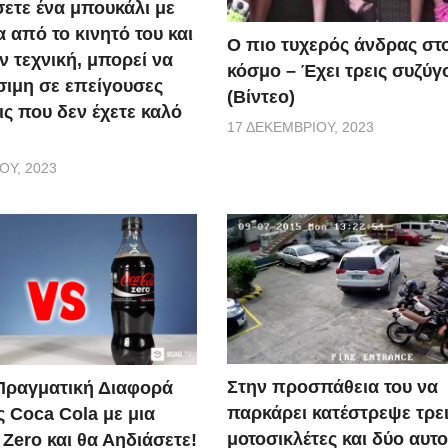
ετε ένα μπουκάλι με
 από το κινητό του και
Ο πιο τυχερός άνδρας στ
ν τεχνική, μπορεί να
κόσμο – Έχει τρεις συζύγ
σιμη σε επείγουσες
(Βίντεο)
ις που δεν έχετε καλό
17 ΔΕΚΕΜΒΡΊΟΥ, 2023
ΟΥ, 2023
Στην προσπάθεια του να
 Πραγματική Διαφορά
παρκάρει κατέστρεψε τρε
ς Coca Cola με μια
μοτοσικλέτες και δύο αυτο
Zero και θα Αηδιάσετε!