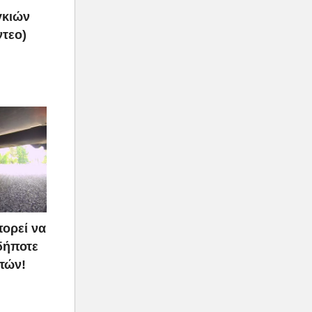
γκιών
ντεο)
πορεί να
δήποτε
τών!