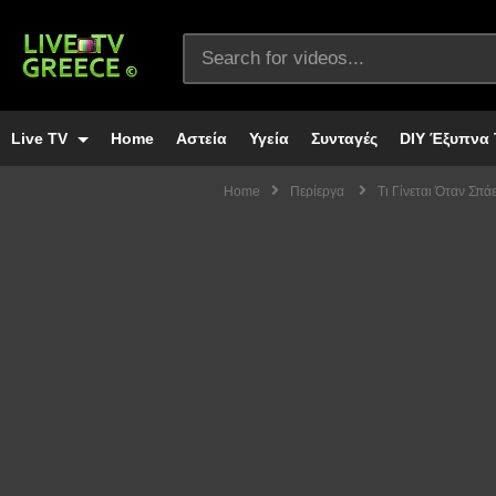
Live TV
Home
Αστεία
Υγεία
Συνταγές
DIY Έξυπνα 
Home
Περίεργα
Τι Γίνεται Όταν Σπ