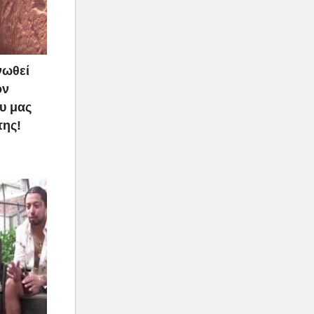
νωθεί
ον
υ μας
της!