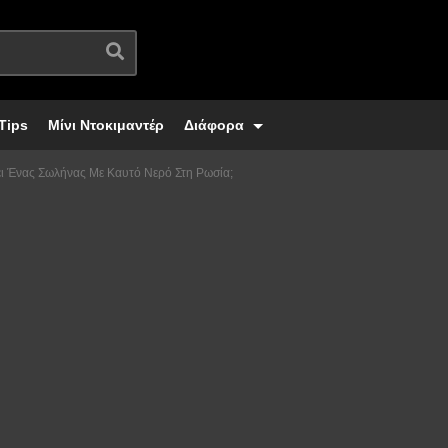
Tips
Μίνι Ντοκιμαντέρ
Διάφορα
άει Ένας Σωλήνας Με Καυτό Νερό Στη Ρωσία;