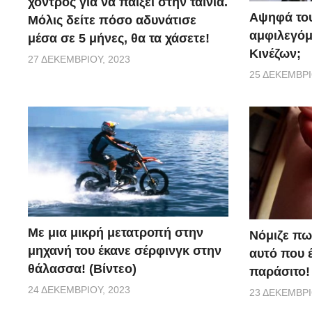
χοντρός για να παίξει στην ταινία.
Αψηφά του
Μόλις δείτε πόσο αδυνάτισε
αμφιλεγόμ
μέσα σε 5 μήνες, θα τα χάσετε!
Κινέζων;
27 ΔΕΚΕΜΒΡΊΟΥ, 2023
25 ΔΕΚΕΜΒΡΊ
Με μια μικρή μετατροπή στην
Νόμιζε πω
μηχανή του έκανε σέρφινγκ στην
αυτό που 
θάλασσα! (Βίντεο)
παράσιτο!
24 ΔΕΚΕΜΒΡΊΟΥ, 2023
23 ΔΕΚΕΜΒΡΊ