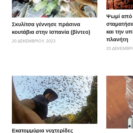
Ψωμί από 
σταματήσε
Σκυλίτσα γέννησε πράσινα
και την υ
κουτάβια στην Ισπανία (βίντεο)
πλανήτη
20 ΔΕΚΕΜΒΡΊΟΥ, 2023
20 ΔΕΚΕΜΒΡΊ
Εκατομμύρια νυχτερίδες