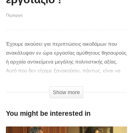
Περίεργα
Έχουμε ακούσει για περιπτώσεις οικοδόμων που
ανακάλυψαν εν ώρα εργασίας αμύθητους θησαυρούς
ή αρχαία αντικείμενα μεγάλης πολιτιστικής αξίας.
Αυτό που δεν είχαμε ξανακούσει, πάντως, είναι να
βρίσκουν εργάτες… πελώριες αρκούδες, την ώρα
που ανοίγουν τρύπες με το γεωτρύπανο σε κάποιο
Show more
εργοτάξιο. Αυτό ακριβώς φαίνεται πως συνέβη σε μια
ομάδα Τούρκων οικοδόμων πριν από μερικά χρόνια,
You might be interested in
οι οποίοι εργάζονταν στην κωμόπολη Μπολού, στα
βόρεια της χώρας. Την ώρα που χρησιμοποιούσαν το