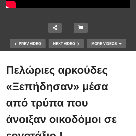
PREV VIDEO
NEXT VIDEO
MORE VIDEOS
Πελώριες αρκούδες
«Ξεπήδησαν» μέσα
από τρύπα που
10 από τα πιο ασυνήθιστα
πράγματα που έπεσαν από τον
άνοιξαν οικοδόμοι σε
ουρανό
εργοτάξιο !