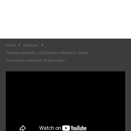
Home
Περίεργα
Πελώριες Αρκούδες «Ξεπήδησαν» Μέσα Από Τρύπα
Που Άνοιξαν Οικοδόμοι Σε Εργοτάξιο !