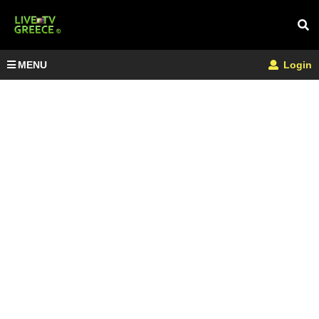
MENU
Login