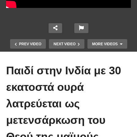
PREV VIDEO
NEXT VIDEO
MORE VIDEOS
Παιδί στην Ινδία με 30
εκατοστά ουρά
λατρεύεται ως
10 από τα πιο ασυνήθιστα
πράγματα που έπεσαν από τον
μετενσάρκωση του
ουρανό
Θεού της μαϊμούς