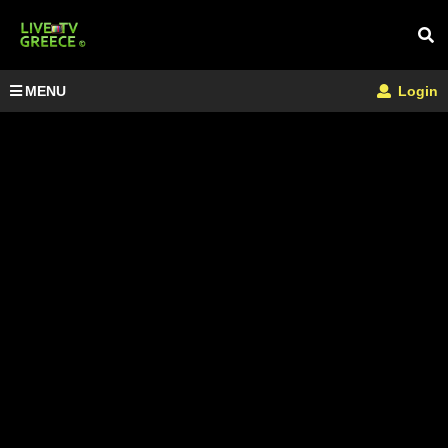
MENU
Login