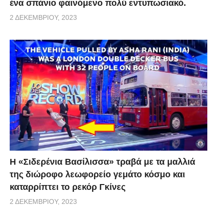
ένα σπάνιο φαινόμενο πολύ εντυπωσιακό.
2 ΔΕΚΕΜΒΡΊΟΥ, 2023
Η «Σιδερένια Βασίλισσα» τραβά με τα μαλλιά
της διώρoφo λεωφoρείο γεμάτο κόσμο και
καταρρίπτει το ρεκόρ Γκίνες
2 ΔΕΚΕΜΒΡΊΟΥ, 2023