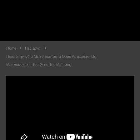
Home
Περίεργα
Παιδί Στην Ινδία Με 30 Εκατοστά Ουρά Λατρεύεται Ως
Μετενσάρκωση Του Θεού Της Μαϊμούς