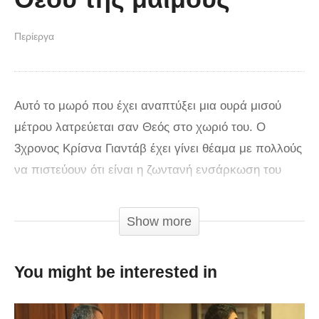
Περίεργα
Αυτό το μωρό που έχει αναπτύξει μια ουρά μισού
μέτρου λατρεύεται σαν Θεός στο χωριό του. Ο
3χρονος Κρίσνα Γιαντάβ έχει γίνει θέαμα με πολλούς
να πιστεύουν ότι είναι η ζωντανή ενσάρκωση του
Bajrangbali, του θεού των πιθήκων του Ινδουισμού. Ο
μικρός γεννήθηκε με ένα κομμάτι κρέατος στον
Show more
κόκκυγα που αναπτύχθηκε σε ουρά με το πέρασμα
του χρόνου. Δείτε το βίντεο Oι άνθρωποι ταξιδεύουν
You might be interested in
πολλά χιλιόμετρα για να τον δουν από κοντά και οι
γείτονές του αναφέρουν ότι είναι πολύ διάσημος. «Αν