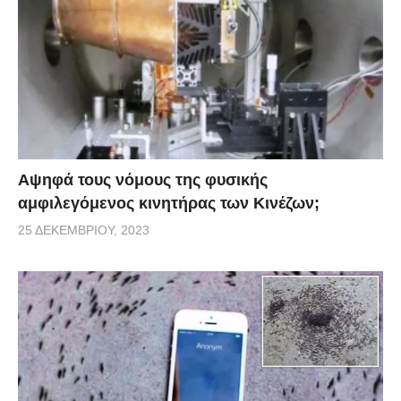
ακολουθήσουμε μια πιο περίπλοκη διαδικασία για να
αποκλείσουμε την περαιτέρω ανάπτυξή του»,
ανέφερε ο γιατρός.
[dailymail]
Αψηφά τους νόμους της φυσικής
αμφιλεγόμενος κινητήρας των Κινέζων;
25 ΔΕΚΕΜΒΡΊΟΥ, 2023