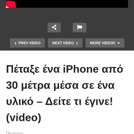
PREV VIDEO
NEXT VIDEO
MORE VIDEOS
Πέταξε ένα iPhone από
30 μέτρα μέσα σε ένα
υλικό – Δείτε τι έγινε!
10 από τα πιο ασυνήθιστα
πράγματα που έπεσαν από τον
(video)
ουρανό
Περίεργα