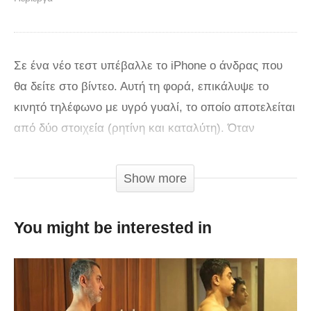
Σε ένα νέο τεστ υπέβαλλε το iPhone o άνδρας που
θα δείτε στο βίντεο. Αυτή τη φορά, επικάλυψε το
κινητό τηλέφωνο με υγρό γυαλί, το οποίο αποτελείται
από δύο στοιχεία (ρητίνη και καταλύτη). Όταν
στεγνώσει αυτό το υλικό, τότε γίνεται σκληρό. Στη
συνέχεια, ανέβηκε στην οροφή ενός κτιρίου και
Show more
πέταξε το κινητό από ύψος 30 μέτρων. Ποιο ήταν το
αποτέλεσμα; Το κινητό επιβίωσε ή μήπως όχι;
You might be interested in
via