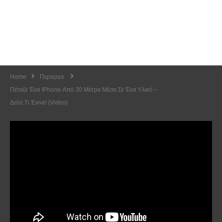
Home
Περίεργα
Πέταξε Ένα IPhone Από 30 Μέτρα Μέσα Σε Ένα Υλικό –
Δείτε Τι Έγινε! (video)