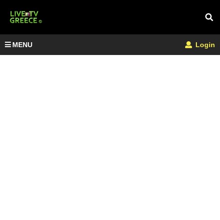
MENU
Login