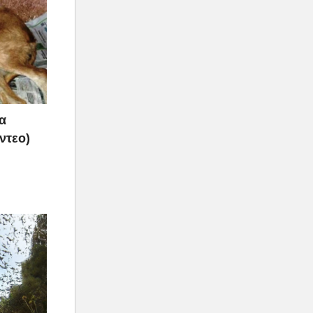
α
ντεο)