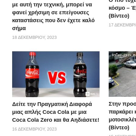
Ο πιο τυχ
με αυτή την τεχνική, μπορεί να
κόσμο – Έχ
φανεί χρήσιμη σε επείγουσες
(Βίντεο)
καταστάσεις που δεν έχετε καλό
17 ΔΕΚΕΜΒΡΊ
σήμα
18 ΔΕΚΕΜΒΡΊΟΥ, 2023
Στην προσ
Δείτε την Πραγματική Διαφορά
παρκάρει 
μιας απλής Coca Cola με μια
μοτοσικλέτ
Coca Cola Zero και θα Αηδιάσετε!
(Βίντεο)
16 ΔΕΚΕΜΒΡΊΟΥ, 2023