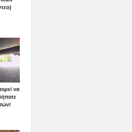
ντεο)
πορεί να
δήποτε
τών!