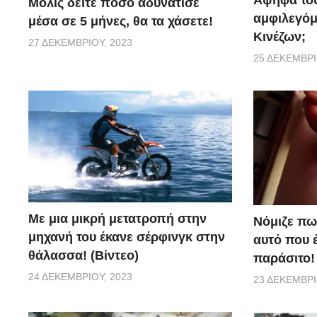
Αψηφά του
Μόλις δείτε πόσο αδυνάτισε
αμφιλεγόμ
μέσα σε 5 μήνες, θα τα χάσετε!
Κινέζων;
27 ΔΕΚΕΜΒΡΊΟΥ, 2023
25 ΔΕΚΕΜΒΡΊ
Με μια μικρή μετατροπή στην
Νόμιζε πω
μηχανή του έκανε σέρφινγκ στην
αυτό που 
θάλασσα! (Βίντεο)
παράσιτο!
24 ΔΕΚΕΜΒΡΊΟΥ, 2023
23 ΔΕΚΕΜΒΡΊ