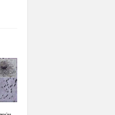
γκιών