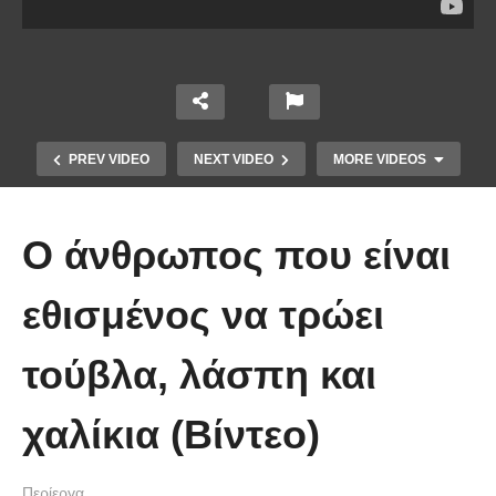
PREV VIDEO
NEXT VIDEO
MORE VIDEOS
Ο άνθρωπος που είναι
εθισμένος να τρώει
τούβλα, λάσπη και
10 από τα πιο ασυνήθιστα
πράγματα που έπεσαν από τον
χαλίκια (Βίντεο)
ουρανό
Περίεργα