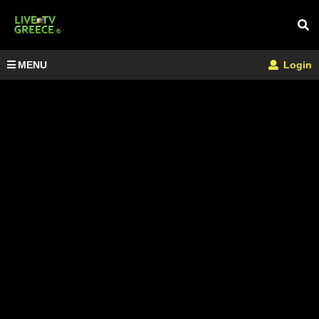
MENU
Login