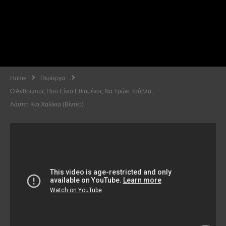
Home
Περίεργα
Ο Άνθρωπος Που Είναι Εθισμένος Να Τρώει Τούβλα,
Λάσπη Και Χαλίκια (Βίντεο)