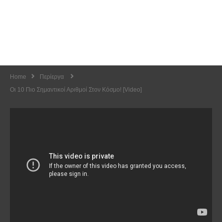
Home
Περίεργα
Οι 10 Πιο Σημαντικοί Αριθμοί Στον Κόσμο! [video]