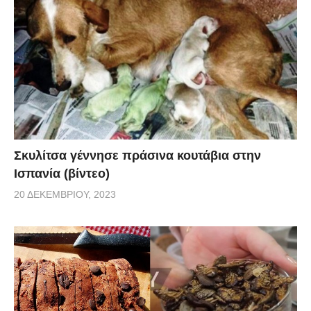
Σκυλίτσα γέννησε πράσινα κουτάβια στην
Ισπανία (βίντεο)
20 ΔΕΚΕΜΒΡΊΟΥ, 2023