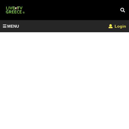
MENU
Login