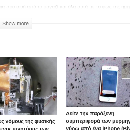
μια συσκευή από το μαγαζί και όλα αυτά με το φως της ημέ
 που έχει πιαστεί από κάμερα!
Show more
Δείτε την παράξενη
συμπεριφορά των μυρμη
ς νόμους της φυσικής
γύρω από ένα iPhone (Βί
ενος κινητήρας των