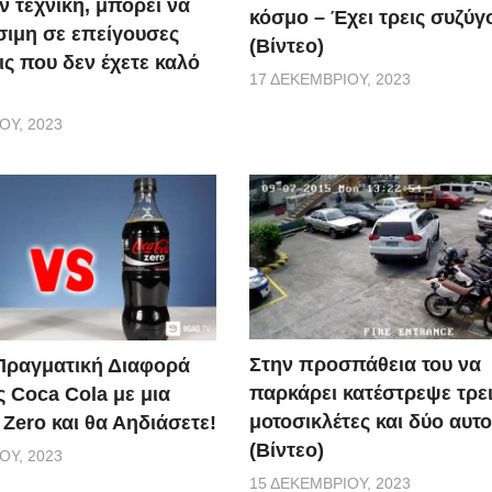
ν τεχνική, μπορεί να
κόσμο – Έχει τρεις συζύγ
σιμη σε επείγουσες
(Βίντεο)
ις που δεν έχετε καλό
17 ΔΕΚΕΜΒΡΊΟΥ, 2023
ΟΥ, 2023
Στην προσπάθεια του να
 Πραγματική Διαφορά
παρκάρει κατέστρεψε τρε
ς Coca Cola με μια
μοτοσικλέτες και δύο αυτο
Zero και θα Αηδιάσετε!
(Βίντεο)
ΟΥ, 2023
15 ΔΕΚΕΜΒΡΊΟΥ, 2023