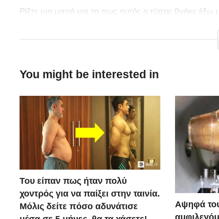
Ρίξτε μια ματιά για το πως αυτός ο τύπος βγήκε έξω 
Μάλλον αυτός πρέπει να είναι ο πιο έξυπνος κλέφτης
You might be interested in
Του είπαν πως ήταν πολύ
χοντρός για να παίξει στην ταινία.
Αψηφά του
Μόλις δείτε πόσο αδυνάτισε
αμφιλεγόμ
μέσα σε 5 μήνες, θα τα χάσετε!