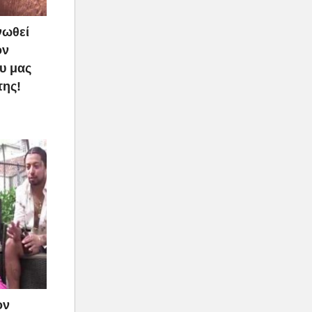
νωθεί
ον
υ μας
της!
ον