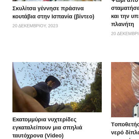
Ψωμί από 
σταματήσε
Σκυλίτσα γέννησε πράσινα
και την υ
κουτάβια στην Ισπανία (βίντεο)
πλανήτη
20 ΔΕΚΕΜΒΡΊΟΥ, 2023
20 ΔΕΚΕΜΒΡΊ
Εκατομμύρια νυχτερίδες
Tοποθετήσ
εγκαταλείπουν μια σπηλιά
νερό δίπλα
ταυτόχρονα (Video)