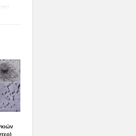
ρας!
γκιών
ντεο)