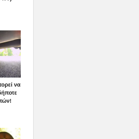
πορεί να
δήποτε
τών!