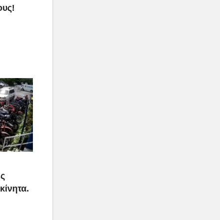
ους!
ις
κίνητα.