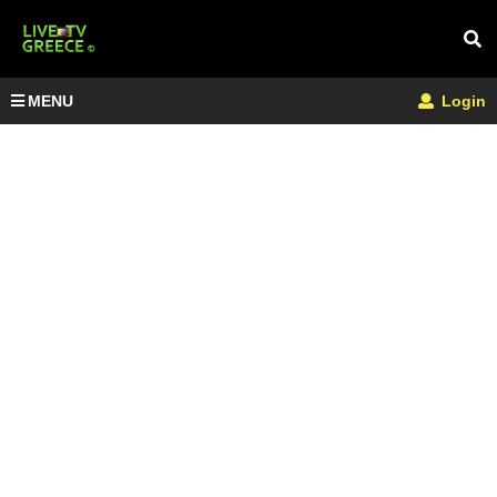
MENU
Login