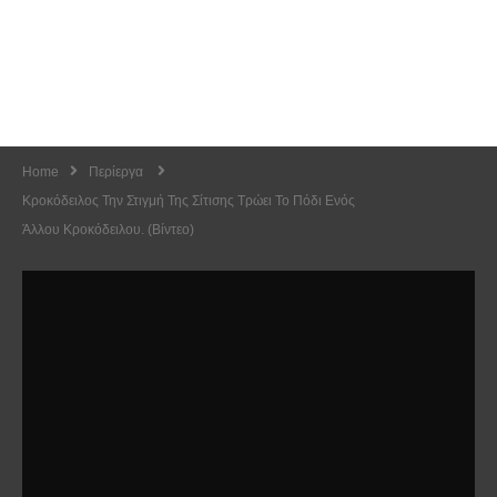
Home
Περίεργα
Κροκόδειλος Την Στιγμή Της Σίτισης Τρώει Το Πόδι Ενός
Άλλου Κροκόδειλου. (Βίντεο)