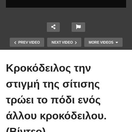
PREV VIDEO
NEXT VIDEO
MORE VIDEOS
Κροκόδειλος την
στιγμή της σίτισης
τρώει το πόδι ενός
10 από τα πιο ασυνήθιστα
πράγματα που έπεσαν από τον
άλλου κροκόδειλου.
ουρανό
(Βίντεο)