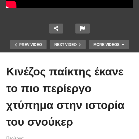
PREV VIDEO
NEXT VIDEO
MORE VIDEOS
Κινέζος παίκτης έκανε
το πιο περίεργο
χτύπημα στην ιστορία
10 από τα πιο ασυνήθιστα
πράγματα που έπεσαν από τον
του σνούκερ
ουρανό
Περίεργα