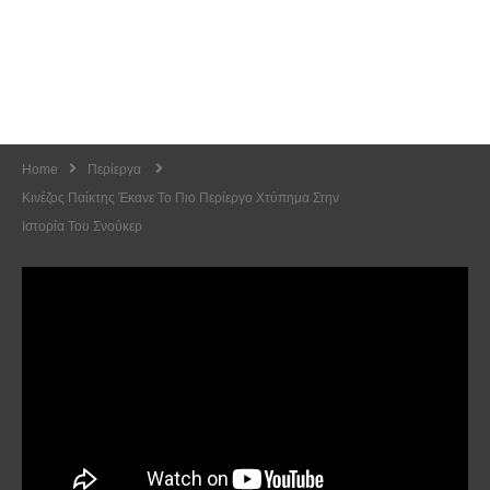
Home
Περίεργα
Κινέζος Παίκτης Έκανε Το Πιο Περίεργο Χτύπημα Στην
Ιστορία Του Σνούκερ