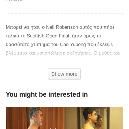
Μπορεί να ήταν ο Neil Robertson αυτός που πήρε
τελικά το Scottish Open Final, ήταν όμως το
θρασύτατο χτύπημα του Cao Yupeng που έκλεψε
βλέμματα και μονοπώλησε συζητήσεις. Ο μύθος του
σνούκερ Dennis Taylor ομολόγησε στο Twitter πως
στα 60 χρόνια που παίζει σνούκερ δεν έχει ματαδεί
Show more
τέτοιο χτύπημα και πιθανότατα έχει δίκιο! Δείτε το
βίντεο «That’s a first» Certainly unorthodox from Cao
You might be interested in
Yupeng!