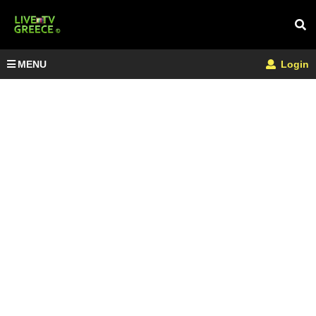
MENU
Login