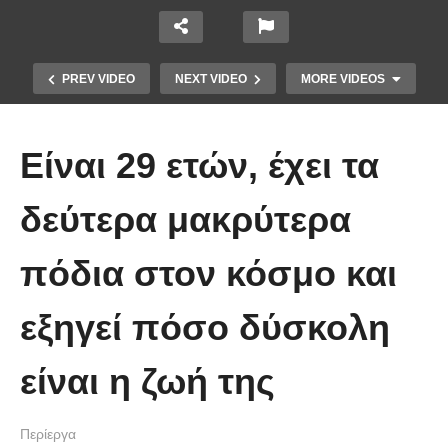
PREV VIDEO
NEXT VIDEO
MORE VIDEOS
Είναι 29 ετών, έχει τα
δεύτερα μακρύτερα
πόδια στον κόσμο και
10 από τα πιο ασυνήθιστα
πράγματα που έπεσαν από τον
εξηγεί πόσο δύσκολη
ουρανό
είναι η ζωή της
Περίεργα