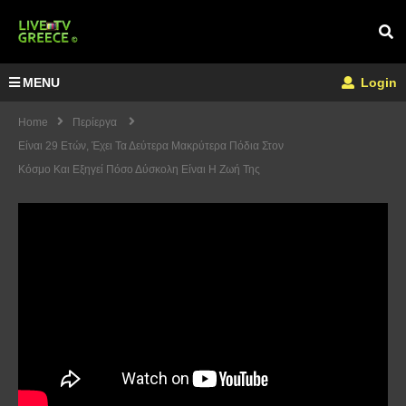
MENU
Login
Home
Περίεργα
Είναι 29 Ετών, Έχει Τα Δεύτερα Μακρύτερα Πόδια Στον
Κόσμο Και Εξηγεί Πόσο Δύσκολη Είναι Η Ζωή Της