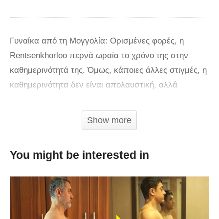
Γυναίκα από τη Μογγολία: Ορισμένες φορές, η
Rentsenkhorloo περνά ωραία το χρόνο της στην
καθημερινότητά της. Όμως, κάποιες άλλες στιγμές, η
καθημερινότητα δεν είναι απολαυστική, αλλά
προβληματική. Η Rentsenkhorloo ‘Ren’ Bud (σ.σ.
όπως είναι ολόκληρο το όνομά της) είναι είκοσι εννέα
Show more
ετών. Η ίδια είναι ιδιαίτερη. Αυτό, διότι έχει πόδια
μήκους ενός μέτρου και τριάντα τεσσάρων
You might be interested in
εκατοστών. Η ύψους 2,05 και γεννημένη στη
Μογγολία 29χρονη υποστηρίζει ότι αγαπά να
επιδεικνύει τα μακριά πόδια της. Το κάνει, φορώντας
σορτς και ψηλοτάκουνα παπούτσια. Γυναίκα από τη
Μογγολία: