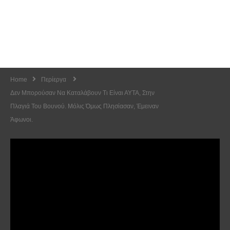
Home
Περίεργα
Δεν Μπορούσαν Να Καταλάβουν Τι Είναι ΑΥΤΑ, Στην
Πλαγιά Του Βουνού. Μόλις Όμως Πλησίασαν, Έμειναν
Άφωνοι.