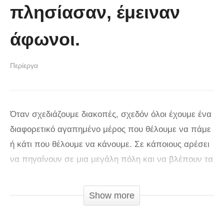
πλησίασαν, έμειναν
άφωνοι.
Περίεργα
Όταν σχεδιάζουμε διακοπές, σχεδόν όλοι έχουμε ένα
διαφορετικό αγαπημένο μέρος που θέλουμε να πάμε
ή κάτι που θέλουμε να κάνουμε. Σε κάποιους αρέσει
να πηγαίνουν σε μια μεγάλη πόλη και να βλέπουν τα
φώτα της, ενώ άλλοι προτιμούν να κάνουν
πεζοπορία σε κάποιο βουνό. Κάποιοι το παίρνουν
Show more
χαλαρά, ενώ άλλοι – όπως οι περιπετειώδεις τύποι
στο παρακάτω βίντεο – πάνε τις διακοπές τους σε