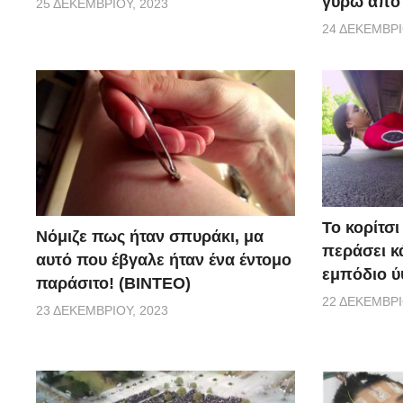
γύρω από 
25 ΔΕΚΕΜΒΡΊΟΥ, 2023
24 ΔΕΚΕΜΒΡΊ
Το κορίτσι
Νόμιζε πως ήταν σπυράκι, μα
περάσει κ
αυτό που έβγαλε ήταν ένα έντομο
εμπόδιο ύ
παράσιτο! (BINTEO)
22 ΔΕΚΕΜΒΡΊ
23 ΔΕΚΕΜΒΡΊΟΥ, 2023