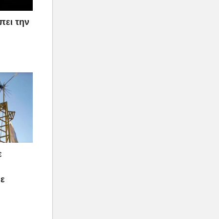
πει την
ε
με