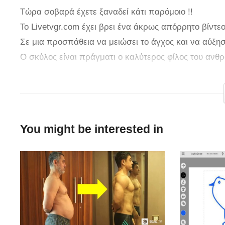
Τώρα σοβαρά έχετε ξαναδεί κάτι παρόμοιο !!
To Livetvgr.com έχει βρει ένα άκρως απόρρητο βίντε
Σε μια προσπάθεια να μειώσει το άγχος και να αύξη
Ο σκύλος είναι πράγματι ο καλύτερος φίλος του ανθρ
μαθαίνουν απίστευτα γρήγορα. Μια μέρα θα μπορεί ν
για παράδειγμα να μας παρκάρει το αυτοκίνητο σε μι
Στη θεωρία τα πάνε αρκετά καλά. Στην πράξη θα σα
You might be interested in
Εσείς θα αφήνατε ένα σκυλί να οδηγήσει το αυτοκίνη