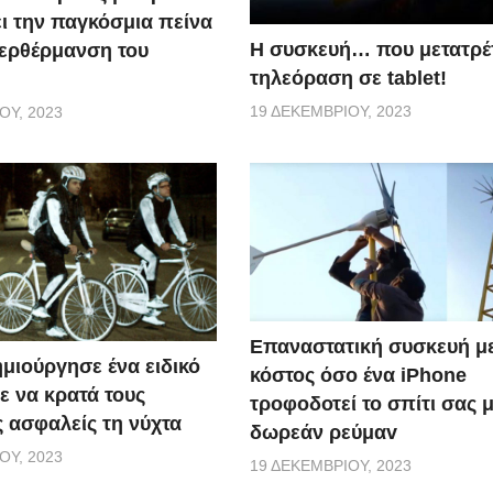
ι την παγκόσμια πείνα
Η συσκευή… που μετατρέ
περθέρμανση του
τηλεόραση σε tablet!
19 ΔΕΚΕΜΒΡΊΟΥ, 2023
ΟΥ, 2023
Επαναστατική συσκευή μ
ημιούργησε ένα ειδικό
κόστος όσο ένα iPhone
ε να κρατά τους
τροφοδοτεί το σπίτι σας 
 ασφαλείς τη νύχτα
δωρεάν ρεύμαv
ΟΥ, 2023
19 ΔΕΚΕΜΒΡΊΟΥ, 2023