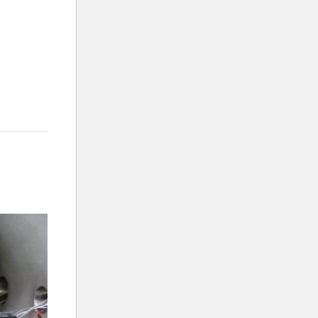
ι
 όπως
πρωινά!