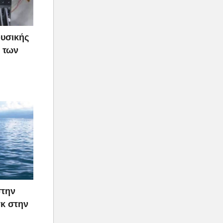
φυσικής
 των
στην
γκ στην