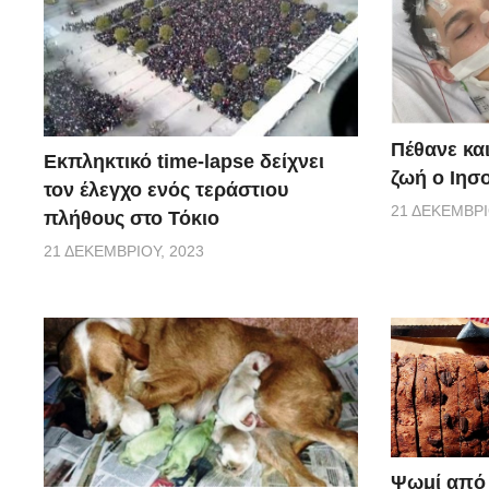
Πέθανε κα
Εκπληκτικό time-lapse δείχνει
ζωή ο Ιησο
τον έλεγχο ενός τεράστιου
21 ΔΕΚΕΜΒΡΊ
πλήθους στο Τόκιο
21 ΔΕΚΕΜΒΡΊΟΥ, 2023
Ψωμί από 