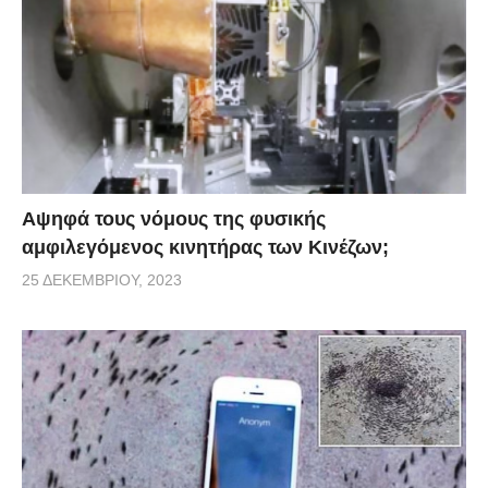
κατέληξε εκεί, αδυνατούσε να θυμηθεί. Η τελευταία
εικόνα που είχε στο μυαλό του είναι, την
προηγούμενη μέρα το απόγευμα, να βρίσκεται στην
δουλειά του. Το τι έγινε από εκεί και πέρα, μάλλον
δεν θα το μάθουμε…
Αψηφά τους νόμους της φυσικής
αμφιλεγόμενος κινητήρας των Κινέζων;
25 ΔΕΚΕΜΒΡΊΟΥ, 2023