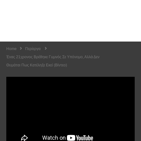
Home
Περίεργα
Ένας 21χρονος Βρέθηκε Γuμvός Σε Υπόνομο, Αλλά Δεν
Θυμάται Πως Κατέληξε Εκεί (Βίντεο)