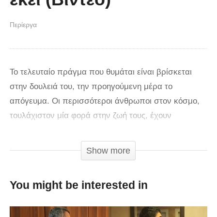
Περίεργα
Το τελευταίο πράγμα που θυμάται είναι βρίσκεται
στην δουλειά του, την προηγούμενη μέρα το
απόγευμα. Οι περισσότεροι άνθρωποι στον κόσμο,
τουλάχιστον μία φορά στην ζωή τους, έχουν
ξυπνήσει το πρωί και δεν θυμούνται τι έκαναν το
προηγούμενο βράδυ. Αν αυτό οφείλεται στην
Show more
κατανάλωση αλκοόλ, τότε ΟΚ, αρκεί να μην
συμβαίνει συχνά… Αν όμως δεν έχεις πιει, τότε
You might be interested in
υπάρχει πρόβλημα και μεγάλο μάλιστα. Το τι ισχύει
στην περίπτωση του πρωταγωνιστή της παρακάτω