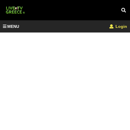
MENU
Login