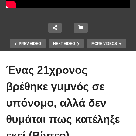
PREV VIDEO
NEXT VIDEO
MORE VIDEOS
Ένας 21χρονος
βρέθηκε γuμvός σε
υπόνομο, αλλά δεν
10 από τα πιο ασυνήθιστα
πράγματα που έπεσαν από τον
θυμάται πως κατέληξε
ουρανό
εκεί (Βίντεο)