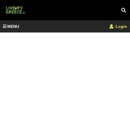
MENU
Login