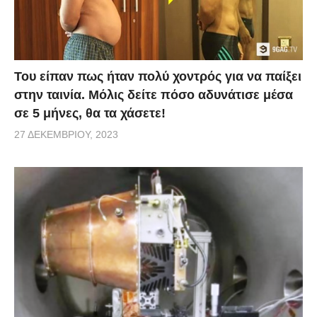
το εντυπωσιακό αποτέλεσμα της φωτογραφίας, αλλά
και του βίντεο που ακολουθεί και δείχνει τον τρόπο
που αντιδρά ο… κόσμος του σπίρτου όταν ανάμεσά
του βρεθεί ένα σπίρτο αναμμένο!
Του είπαν πως ήταν πολύ χοντρός για να παίξει
στην ταινία. Μόλις δείτε πόσο αδυνάτισε μέσα
σε 5 μήνες, θα τα χάσετε!
27 ΔΕΚΕΜΒΡΊΟΥ, 2023