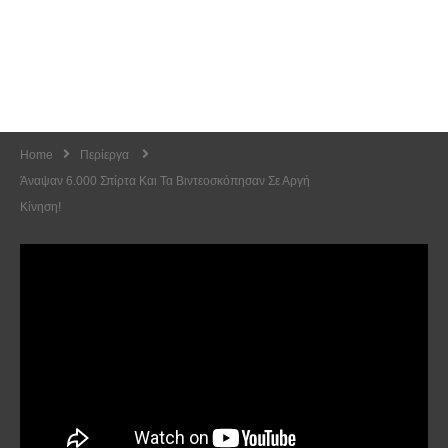
Home
Περίεργα
Άναψαν 6.000 Σπίρτα Και Τα Βιντεοσκόπησαν Σε Αργή
Κίνηση!