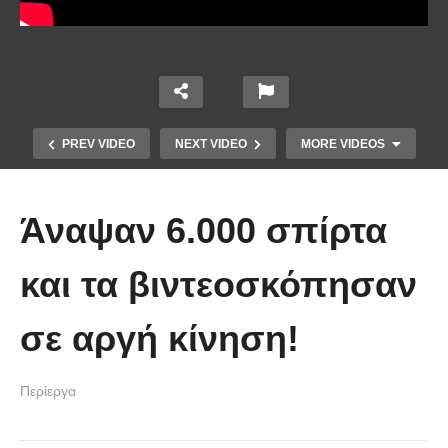
PREV VIDEO
NEXT VIDEO
MORE VIDEOS
Άναψαν 6.000 σπίρτα
και τα βιντεοσκόπησαν
σε αργή κίνηση!
10 από τα πιο ασυνήθιστα
πράγματα που έπεσαν από τον
Περίεργα
ουρανό