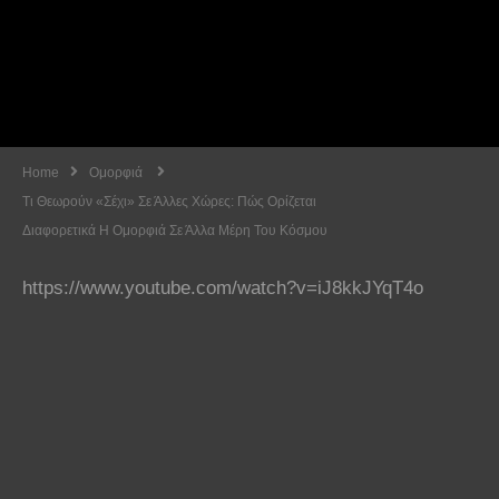
Home
Ομορφιά
Τι Θεωρούν «σέχι» Σε Άλλες Χώρες: Πώς Ορίζεται
Διαφορετικά Η Ομορφιά Σε Άλλα Μέρη Του Κόσμου
https://www.youtube.com/watch?v=iJ8kkJYqT4o