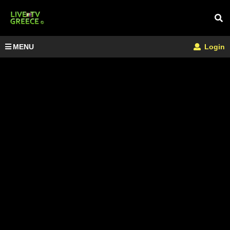
MENU
Login