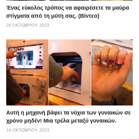
Ένας εύκολος τρόπος να αφαιρέσετε τα μαύρα
γυναίκες σε αραβικές χώρες δαπανούν πολλά
στίγματα από τη μύτη σας. (Βίντεο)
χρήματα σε μαύρο eyeliner για να τα τονίζουν στον
26 ΟΚΤΩΒΡΊΟΥ, 2023
υπερθετικό βαθμό- ειδικά σε χώρες όπου φαίνονται
μόνο τα μάτια.
Αυτή η μηχανή βάφει τα νύχια των γυναικών σε
χρόνο μηδέν! Μια τρέλα μεταξύ γυναικών.
14 ΟΚΤΩΒΡΊΟΥ, 2023