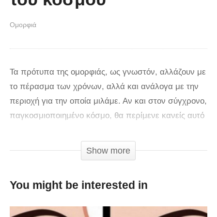
Ομορφιά
Τα πρότυπα της ομορφιάς, ως γνωστόν, αλλάζουν με
το πέρασμα των χρόνων, αλλά και ανάλογα με την
περιοχή για την οποία μιλάμε. Αν και στον σύγχρονο,
παγκοσμιοποιημένο κόσμο, θα περίμενε κανείς αυτό
να έχει αλλάξει σε μεγάλο βαθμό, αυτό δεν ισχύει,
τουλάχιστον, όχι απόλυτα, καθώς υπάρχουν ακόμα
Show more
αρκετές διαφορές σχετικά με το τι θεωρείται «σέχι»
από χώρα σε χώρα. Kάποιες διαφορές αυτές είναι
You might be interested in
στο επίκεντρο λίστας του The Richest στο
YouTube. Στραβά δόντια: Στη Δύση μπορεί να φοράμε