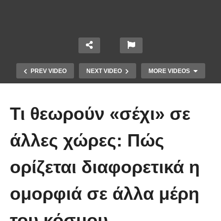
PREV VIDEO
NEXT VIDEO
MORE VIDEOS
Τι θεωρούν «σέχι» σε
άλλες χώρες: Πώς
ορίζεται διαφορετικά η
17 Έξυπνα κόλπα ομορφιάς που
κάθε γυναίκα ΠΡΕΠΕΙ να ξέρει!
ομορφιά σε άλλα μέρη
(video)
του κόσμου