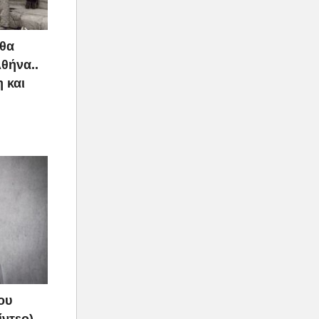
 θα
Αθήνα..
 και
ου
ίντεο)