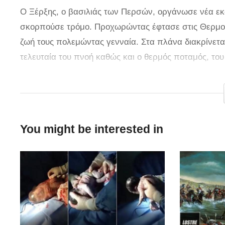
O Ξέρξης, ο βασιλιάς των Περσών, οργάνωσε νέα εκ
σκορπούσε τρόμο. Προχωρώντας έφτασε στις Θερμοπύ
ζωή τους πολεμώντας γενναία. Στα πλάνα διακρίνεται
τελευταία του πνοή καθώς και ο θερμός ποταμός, του 
Από τον ποταμό και τα στενά, το μέρος ονομάστηκε 
Θεσπιέων και αμαύρωσε για πάντα το όνομά του ο Ε
Πηγή
You might be interested in