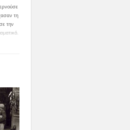
περνούσε
χασαν τη
σε την
ιαματικό.
αι των