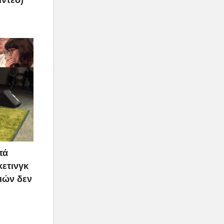
τά
κετινγκ
ιών δεν