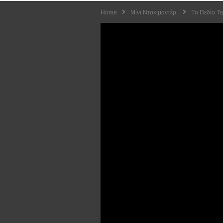
Home
Μίνι Ντοκιμαντέρ
Tο Πεδίο Τ