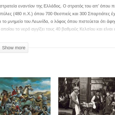
στρατεία εναντίον της Ελλάδος. O στρατός του απ’ όπου 
λες (480 π.Χ.) όπου 700 Θεσπιείς και 300 Σπαρτιάτες έ
 το μνημείο του Λεωνίδα, ο λόφος όπου πιστεύεται ότι άφη
οποίου το νερό αγγίζει τους 40 βαθμούς Κελσίου και είναι 
Θερμοπύλες. Εκεί που νίκησε η ανδρεία των Σπαρτιατών κ
φιάλτης, γενόμενος συνώνυμο της προδοσίας.
Show more