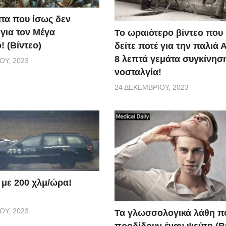
τα που ίσως δεν
 για τον Μέγα
Το ωραιότερο βίντεο που
! (Βίντεο)
δείτε ποτέ για την παλιά 
8 λεπτά γεμάτα συγκίνηση
ΟΥ, 2023
νοσταλγία!
24 ΔΕΚΕΜΒΡΊΟΥ, 2023
 με 200 χλμ/ώρα!
ΟΥ, 2023
Τα γλωσσολογικά λάθη π
προδίδουν έναν ψεύτη (Β