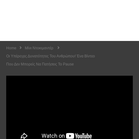
Home
Μίνι Ντοκιμαντέρ
Oι Υπέροχες Δυνατότητες Του Ανθρώπου! Ένα Βίντεο
Που Δεν Μπορείς Να Πατήσεις Το Pause