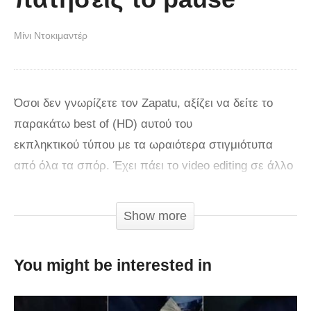
Μίνι Ντοκιμαντέρ
Όσοι δεν γνωρίζετε τον Zapatu, αξίζει να δείτε το
παρακάτω best of (HD) αυτού του
εκπληκτικού τύπου με τα ωραιότερα στιγμιότυπα
από όλα τα σπόρ. Έχει πάει το video editing σε άλλο
επίπεδο φυσικά πάντα χρησιμοποιώντας την
τελευταία λέξη της τεχνολογίας. Βλέπουμε τις
Show more
υπέροχες δυνατότητες του ανθρώπου μέσα από ένα
βίντεο του Zapatu που θα σας καθηλώσει και δεν θα
You might be interested in
μπορείτε να πατήσετε το pause.