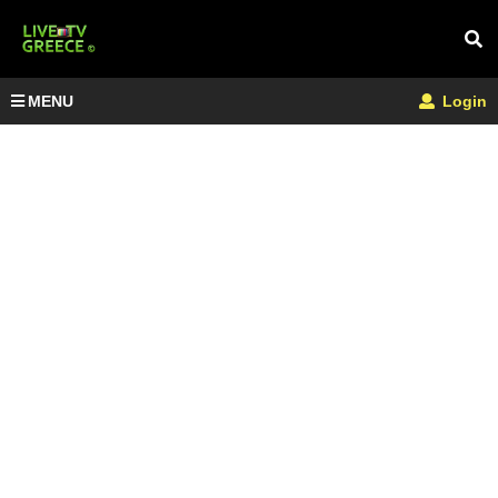
MENU
Login