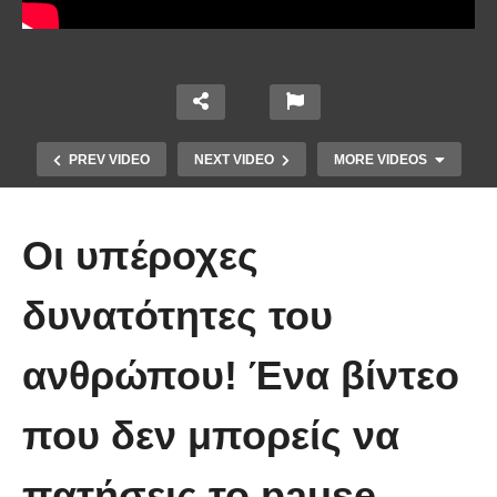
PREV VIDEO
NEXT VIDEO
MORE VIDEOS
Oι υπέροχες
δυνατότητες του
ανθρώπου! Ένα βίντεο
Άκολη: Η ελληνική παραλία με τα
κρυστάλλινα νερά και το αμέτρητο
που δεν μπορείς να
βάθος
πατήσεις το pause