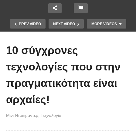
PREV VIDEO
NEXT VIDEO
MORE VIDEOS
10 σύγχρονες
τεχνολογίες που στην
πραγματικότητα είναι
Υπάρχει μια φυλή στη
βορειοανατολική Τουρκία που
αρχαίες!
μιλάει αρχαία ελληνικά
Μίνι Ντοκιμαντέρ
Τεχνολογία