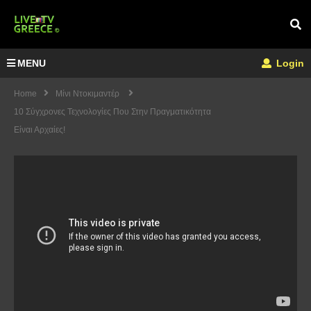
MENU
Login
Home
Μίνι Ντοκιμαντέρ
10 Σύγχρονες Τεχνολογίες Που Στην Πραγματικότητα
Είναι Αρχαίες!