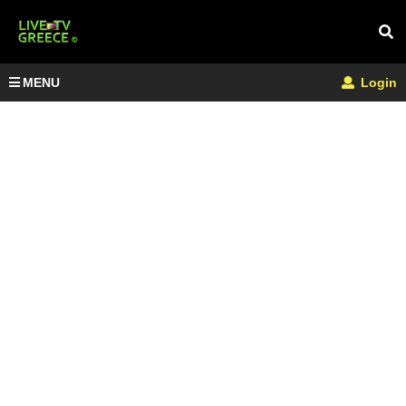
MENU
Login