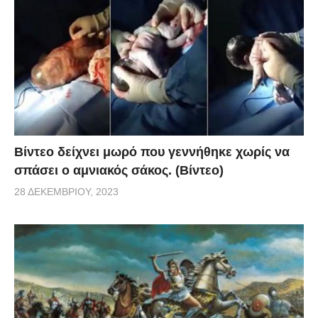
θα αλλάξει όλη σου η ζωή! Τα πάντα από εκεί
ξεκινάνε..
Βίντεο δείχνει μωρό που γεννήθηκε χωρίς να
σπάσει ο αμνιακός σάκος. (Βίντεο)
28 ΔΕΚΕΜΒΡΊΟΥ, 2023