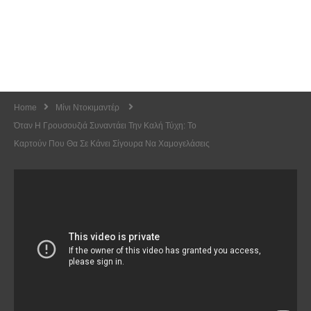
Home
Μίνι Ντοκιμαντέρ
Όταν Η Γρουσουζιά Συναντάει Την Καλή Τύχη: Το
Καρτούν Που Θα Σε Κάνει Σίγουρα Να Χαμογελάσεις