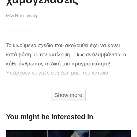
Μίνι Ντοκιμαντέρ
Το κινούμενο σχέδιο που ακολουθεί έχει να κάνει
κατά βάση με την αντίληψη.. Πως αντιλαμβάνεται ο
κάθε άνθρωπος τη δική του πραγματικότητα!
Υπάρχουν στιγμές στη ζωή μας που κάποια
γεγονότα ή καταστάσεις καθώς και ένας άνθρωπος
που θα τύχει να γνωρίσουμε να μας κάνει να
Show more
αλλάξουμε την οπτική γωνία που βλέπουμε τη ζωή.
You might be interested in
Το ίδιο συμβαίνει με τους ήρωες της ιστορίας που
ακολουθεί! Το συμπέρασμα είναι ένα.. Αν δε σου
αρέσει κάτι στη ζωή σου, άλλαξε τις σκέψεις σου και