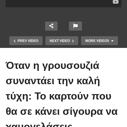
PREV VIDEO
NEXT VIDEO
MORE VIDEOS
Όταν η γρουσουζιά
συναντάει την καλή
τύχη: Το καρτούν που
Άκολη: Η ελληνική παραλία με τα
κρυστάλλινα νερά και το αμέτρητο
θα σε κάνει σίγουρα να
βάθος
χαμογελάσεις