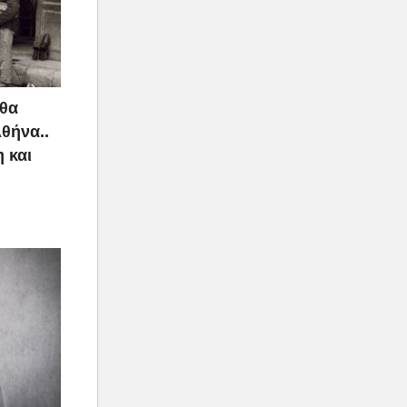
 θα
Αθήνα..
 και