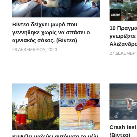
είναι να βρίσκονται σε ετοιμότητα.
Βίντεο δείχνει μωρό που
10 Πράγμα
γεννήθηκε χωρίς να σπάσει ο
γνωρίζατε
αμνιακός σάκος. (Βίντεο)
Αλέξανδρο
28 ΔΕΚΕΜΒΡΊΟΥ, 2023
27 ΔΕΚΕΜΒΡΊ
Crash test
(Βίντεο)
Κυψέλη μαζεύει αυτόματα το μέλι