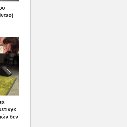
ου
ίντεο)
τά
κετινγκ
ιών δεν