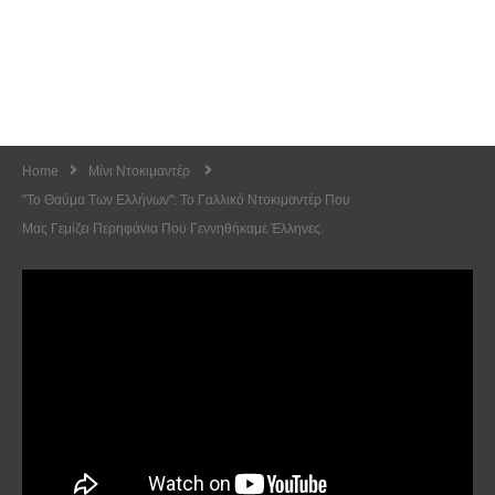
Home
Μίνι Ντοκιμαντέρ
"Το Θαύμα Των Ελλήνων": Το Γαλλικό Ντοκιμαντέρ Που
Μας Γεμίζει Περηφάνια Που Γεννηθήκαμε Έλληνες.