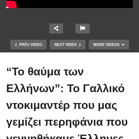
PREV VIDEO
NEXT VIDEO
MORE VIDEOS
“Το θαύμα των
Ελλήνων”: Το Γαλλικό
ντοκιμαντέρ που μας
Άκολη: Η ελληνική παραλία με τα
κρυστάλλινα νερά και το αμέτρητο
γεμίζει περηφάνια που
βάθος
γεννηθήκαμε Έλληνες.