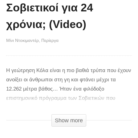
Σοβιετικοί για 24
χρόνια; (Video)
Μίνι Ντοκιμαντέρ
Περίεργα
Η γεώτρηση Κόλα είναι η πιο βαθιά τρύπα που έχουν
ανοίξει οι άνθρωποι στη γη και φτάνει μέχρι τα
12.262 μέτρα βάθος… Ήταν ένα φιλόδοξο
επιστημονικό πρόγραμμα των Σοβιετικών που
αποσκοπούσε στην καλύτερη κατανόηση του
εσωτερικού του πλανήτη. Για το μεγάλο έργο
Show more
επιλέχθηκε ένα απομονωμένο σημείο στην
χερσόνησο Κόλα, κοντά στα τότε