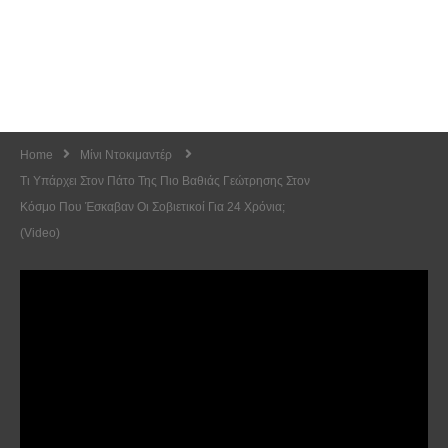
Home
Μίνι Ντοκιμαντέρ
Τι Υπάρχει Στον Πάτο Της Πιο Βαθιάς Γεώτρησης Στον
Κόσμο Που Έσκαβαν Οι Σοβιετικοί Για 24 Χρόνια;
(Video)