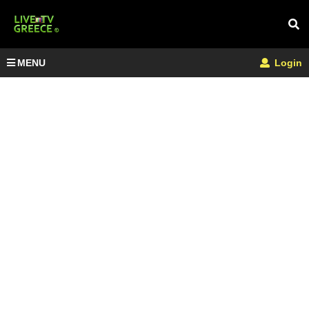
MENU
Login