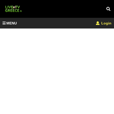
MENU
Login