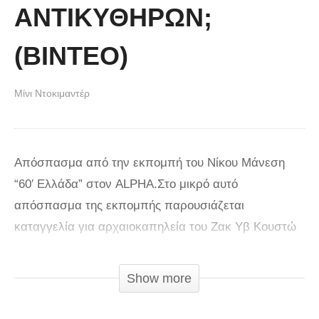
ΑΝΤΙΚΥΘΗΡΩΝ;
(ΒΙΝΤΕΟ)
Μίνι Ντοκιμαντέρ
Απόσπασμα από την εκπομπή του Νίκου Μάνεση
“60′ Ελλάδα” στον ALPHA.Στο μικρό αυτό
απόσπασμα της εκπομπής παρουσιάζεται
καταγγελία για αρχαιοκαπηλεία του Ζακ Υβ Κουστώ
στο ναυάγιο των Αντικυθήρων. Υπενθυμίζουμε ότι
στο ναυάγιο αυτό έχει βρεθεί το συγκλονιστικότερο
Show more
μέχρι στιγμής,εύρημα αρχαίας τεχνολογίας ,το οποίο
ανατρέπει και αναθεωρεί τα όσα νομίζαμε μέχρι