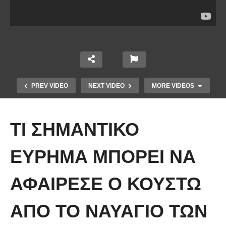
PREV VIDEO
NEXT VIDEO
MORE VIDEOS
ΤΙ ΣΗΜΑΝΤΙΚΟ
ΕΥΡΗΜΑ ΜΠΟΡΕΙ ΝΑ
ΑΦΑΙΡΕΣΕ Ο ΚΟΥΣΤΩ
Άκολη: Η ελληνική παραλία με τα
κρυστάλλινα νερά και το αμέτρητο
ΑΠΟ ΤΟ ΝΑΥΑΓΙΟ ΤΩΝ
βάθος