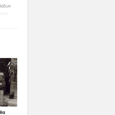
ίδοξων
ουμε
 θα