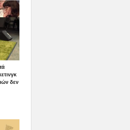
τά
κετινγκ
ιών δεν