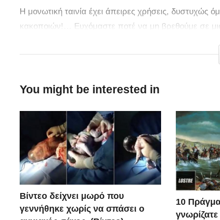
Η μονωτική ταινία έχει άπειρες χρήσεις, δυστυχώς ό
κακοποιών!… Ευχόμαστε ποτέ να μη βρεθούμε σε μι
πως να ξεφύγουμε. Ίσως μια μέρα μας σώσει τη ζωή
You might be interested in
Βίντεο δείχνει μωρό που
10 Πράγμα
γεννήθηκε χωρίς να σπάσει ο
γνωρίζατε