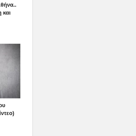
Αθήνα..
 και
ου
ίντεο)