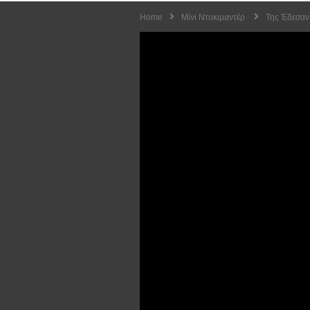
Home
Μίνι Ντοκιμαντέρ
Της Έδεσαν 