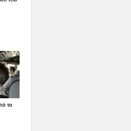
πό το